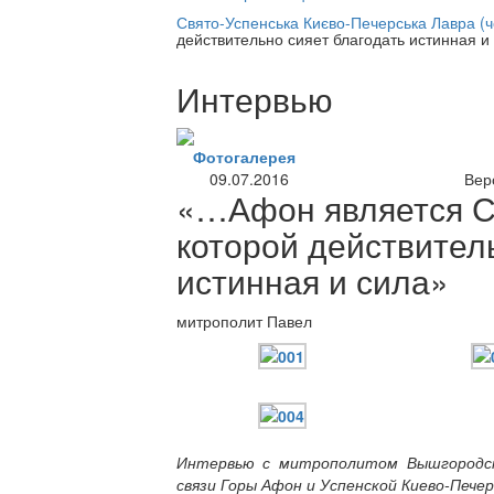
нлайн трансляция |
12 сентября
Свято-Успенська Києво-Печерська Лавра (
действительно сияет благодать истинная и
Название трансляции
Интервью
Фотогалерея
09.07.2016
Вер
«…Афон является Св
которой действител
истинная и сила»
митрополит Павел
Интервью с митрополитом Вышгородск
связи Горы Афон и Успенской Киево-Пече