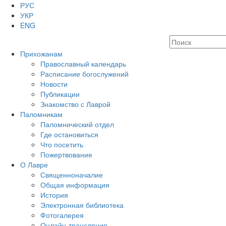
РУС
УКР
ENG
Прихожанам
Православный календарь
Расписание богослужений
Новости
Публикации
Знакомство с Лаврой
Паломникам
Паломнический отдел
Где остановиться
Что посетить
Пожертвование
О Лавре
Священноначалие
Общая информация
История
Электронная библиотека
Фотогалерея
Онлайн-трансляция