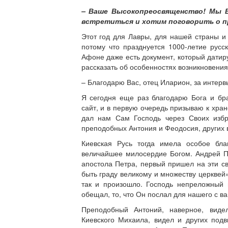
– Ваше Высокопреосвященство! Мы В
встретиться и хотим поговорить о п
Этот год для Лавры, для нашей страны и
потому что празднуется 1000-летие рус
Афоне даже есть документ, который датир
рассказать об особенностях возникновения
– Благодарю Вас, отец Иларион, за интерв
Я сегодня еще раз благодарю Бога и бр
сайт, и в первую очередь призываю к хра
дал нам Сам Господь через Своих избр
преподобных Антония и Феодосия, других 
Киевская Русь тогда имела особое бл
величайшее милосердие Богом. Андрей Пе
апостола Петра, первый пришел на эти св
быть граду великому и множеству церкве
так и произошло. Господь непреложный 
обещал, то, что Он послал для нашего с в
Преподобный Антоний, наверное, виде
Киевского Михаила, видел и других под