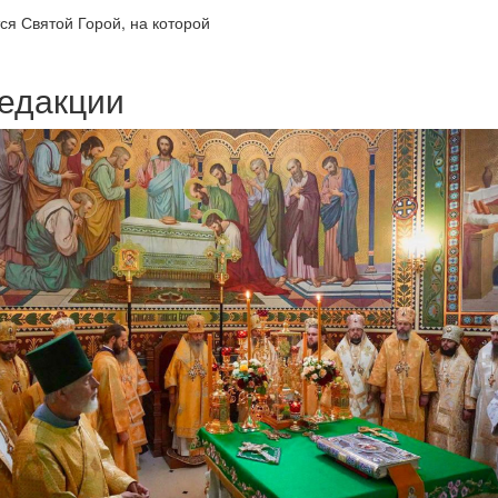
я Святой Горой, на которой
едакции
Веб-камеры
ие трансляции
ие трансляции
ие трансляции
ие трансляции
ие трансляции
ие трансляции
ие трансляции
ие трансляции