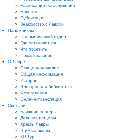
Расписание богослужений
Новости
Публикации
Знакомство с Лаврой
Паломникам
Паломнический отдел
Где остановиться
Что посетить
Пожертвование
О Лавре
Священноначалие
Общая информация
История
Электронная библиотека
Фотогалерея
Онлайн-трансляция
Святыни
Ближние пещеры
Дальние пещеры
Храмы Лавры
Чтимые иконы
3D Тур