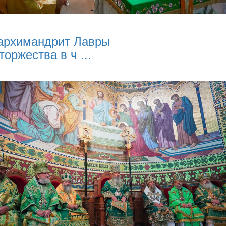
архимандрит Лавры
торжества в ч ...