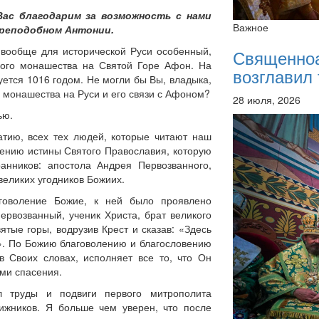
ас благодарим за возможность с нами
Важное
реподобном Антонии.
 вообще для исторической Руси особенный,
Священно
ского монашества на Святой Горе Афон. На
возглавил 
уется 1016 годом. Не могли бы Вы, владыка,
 монашества на Руси и его связи с Афоном?
28 июля, 2026
ью.
атию, всех тех людей, которые читают наш
нению истины Святого Православия, которую
анников: апостола Андрея Первозванного,
великих угодников Божиих.
аговоление Божие, к ней было проявлено
рвозванный, ученик Христа, брат великого
ятые горы, водрузив Крест и сказав: «Здесь
й». По Божию благоволению и благословению
в Своих словах, исполняет все то, что Он
ами спасения.
л труды и подвиги первого митрополита
вижников. Я больше чем уверен, что после