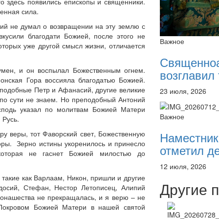
о здесь появились епископы и священники.
енная сила.
ий не думал о возвращении на эту землю с
вкусили благодати Божией, после этого не
Важное
которых уже другой смысл жизни, отличается
Священно
умен, и он воспылал Божественным огнем.
возглавил 
фонская Гора воссияла благодатью Божией.
еподобные Петр и Афанасий, другие великие
23 июля, 2026
 по сути не знаем. Но преподобный Антоний
осподь указал по молитвам Божией Матери
Важное
 Русь.
Наместник
ру веры, тот Фаворский свет, Божественную
горы. Зерно истины укоренилось и принесло
отметил де
которая не гаснет Божией милостью до
12 июля, 2026
 такие как Варлаам, Никон, пришли и другие
Другие 
досий, Стефан, Нестор Летописец, Алипий
монашества не прекращалась, и я верю – не
 Покровом Божией Матери в нашей святой