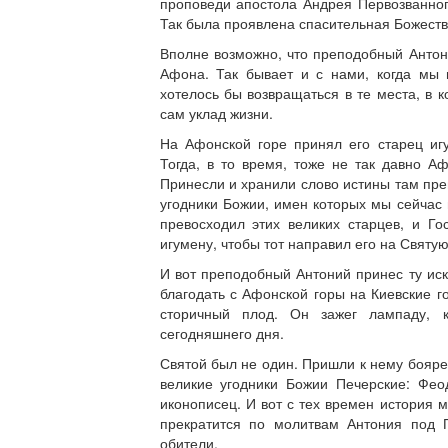
проповеди апостола Андрея Первозванног
Так была проявлена спасительная Божеств
Вполне возможно, что преподобный Антон
Афона. Так бывает и с нами, когда мы 
хотелось бы возвращаться в те места, в 
сам уклад жизни.
На Афонской горе принял его старец иг
Тогда, в то время, тоже не так давно А
Принесли и хранили слово истины там пр
угодники Божии, имен которых мы сейчас
превосходил этих великих старцев, и Г
игумену, чтобы тот направил его на Святую
И вот преподобный Антоний принес ту иск
благодать с Афонской горы на Киевские 
сторичный плод. Он зажег лампаду, 
сегодняшнего дня.
Святой был не один. Пришли к нему бояре
великие угодники Божии Печерские: Фео
иконописец. И вот с тех времен история 
прекратится по молитвам Антония под
обители.