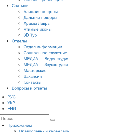
Святыни
Ближние пещеры
Дальние пещеры
Храмы Лавры
Чтимые иконы
3D Тур
Отделы
Отдел информации
Социальное служение
МЕДИА — Видеостудия
МЕДИА — Звукостудия
Мастерские
Вакансии
Контакты
Вопросы и ответы
РУС
УКР
ENG
Прихожанам
Православный календарь