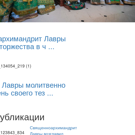
архимандрит Лавры
торжества в ч ...
 Лавры молитвенно
нь своего тез ...
публикации
Священноархимандрит
Лавры возглавил