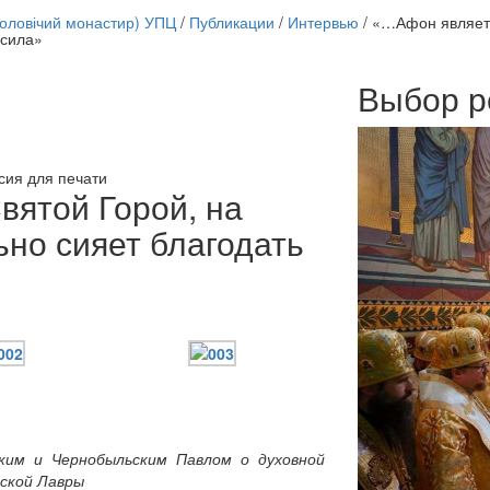
чоловічий монастир) УПЦ
/
Публикации
/
Интервью
/
«…Афон являетс
 сила»
Выбор р
Онлайн трансляции
12 сентября 2015
Назван
12 сентября 2015
Назван
12 сентября 2015
Назван
сия для печати
12 сентября 2015
Назван
ятой Горой, на
12 сентября 2015
Назван
ьно сияет благодать
12 сентября 2015
Назван
12 сентября 2015
Назван
12 сентября 2015
Назван
Перейти к архиву
им и Чернобыльским Павлом о духовной
рской Лавры