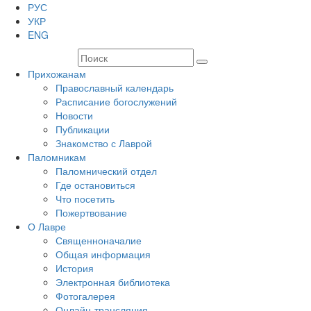
РУС
УКР
ENG
Прихожанам
Православный календарь
Расписание богослужений
Новости
Публикации
Знакомство с Лаврой
Паломникам
Паломнический отдел
Где остановиться
Что посетить
Пожертвование
О Лавре
Священноначалие
Общая информация
История
Электронная библиотека
Фотогалерея
Онлайн-трансляция