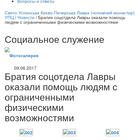
Вопросы и ответы
нлайн трансляция |
12 сентября
Свято-Успенська Києво-Печерська Лавра (чоловічий монастир)
УПЦ
/
Новости
/
Братия соцотдела Лавры оказали помощь
Название трансляции
людям с ограниченными физическими возможностями
Социальное служение
Фотогалерея
09.06.2017
Братия соцотдела Лавры
оказали помощь людям с
ограниченными
физическими
возможностями