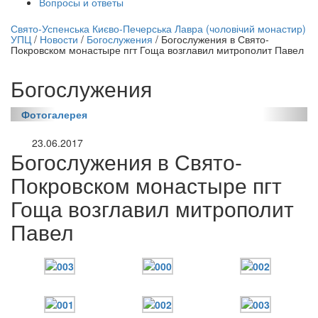
Вопросы и ответы
нлайн трансляция |
12 сентября
Свято-Успенська Києво-Печерська Лавра (чоловічий монастир)
УПЦ
/
Новости
/
Богослужения
/
Богослужения в Свято-
Название трансляции
Покровском монастыре пгт Гоща возглавил митрополит Павел
Богослужения
Фотогалерея
23.06.2017
Богослужения в Свято-
Покровском монастыре пгт
Гоща возглавил митрополит
Павел