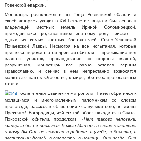
Ровенской епархии.
Монастырь расположен в пгт Гоща Ровненской области и
своей историей уходит в XVIII столетие, когда и был основан
владелицей местных земель Ириной Соломирецкой,
приходившейся родственницей знатному роду Гойских —
одних из самых знатных благодетелей Свято-Успенской
Почаевской Лавры. Несмотря на все испытания, которые
пришлось пережить этой древней обители — пребывание под
властью униатов, преследование со стороны властей,
разрушения, монастырь все равно остался верным
Православию, и сейчас в нем непрестанно возносятся
молитвы о нашем Отечестве, о мире, обо всех православных
людях.
После чтения Евангелия митрополит Павел обратился к
молящимся и многочисленным паломникам со словом
проповеди, рассказав об истории чествуемой сегодня иконы
Пресвятой Богородицы, чей святой образ находится в Свято-
Покровской обители, продолжив:
«Нет такого человека,
который бы не призывал Божью Матерь в своих молитвах,
и кому бы Она не помогла в работе, в учебе, в болезни, в
воспитании детей, в старости, в немощи. Она везде. Она