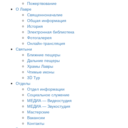
Пожертвование
О Лавре
Священноначалие
Общая информация
История
Электронная библиотека
Фотогалерея
Онлайн-трансляция
Святыни
Ближние пещеры
Дальние пещеры
Храмы Лавры
Чтимые иконы
3D Тур
Отделы
Отдел информации
Социальное служение
МЕДИА — Видеостудия
МЕДИА — Звукостудия
Мастерские
Вакансии
Контакты