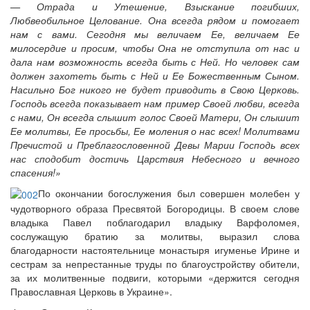
— Отрада и Утешение, Взыскание погибших,
Любвеобильное Целование. Она всегда рядом и помогает
нам с вами. Сегодня мы величаем Ее, величаем Ее
милосердие и просим, чтобы Она не отступила от нас и
дала нам возможность всегда быть с Ней. Но человек сам
должен захотеть быть с Ней и Ее Божественным Сыном.
Насильно Бог никого не будет приводить в Свою Церковь.
Господь всегда показывает нам пример Своей любви, всегда
с нами, Он всегда слышит голос Своей Матери, Он слышит
Ее молитвы, Ее просьбы, Ее моления о нас всех! Молитвами
Пречистой и Преблагословенной Девы Марии Господь всех
нас сподобит достичь Царствия Небесного и вечного
спасения!»
По окончании богослужения был совершен молебен у
чудотворного образа Пресвятой Богородицы. В своем слове
владыка Павел поблагодарил владыку Варфоломея,
сослужащую братию за молитвы, выразил слова
благодарности настоятельнице монастыря игуменье Ирине и
сестрам за непрестанные труды по благоустройству обители,
за их молитвенные подвиги, которыми «держится сегодня
Православная Церковь в Украине».