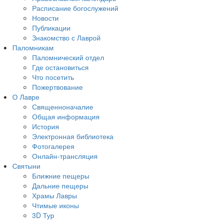
Расписание богослужений
Новости
Публикации
Знакомство с Лаврой
Паломникам
Паломнический отдел
Где остановиться
Что посетить
Пожертвование
О Лавре
Священноначалие
Общая информация
История
Электронная библиотека
Фотогалерея
Онлайн-трансляция
Святыни
Ближние пещеры
Дальние пещеры
Храмы Лавры
Чтимые иконы
3D Тур