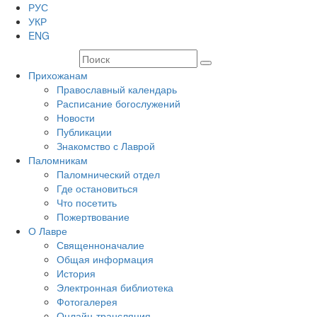
РУС
УКР
ENG
Прихожанам
Православный календарь
Расписание богослужений
Новости
Публикации
Знакомство с Лаврой
Паломникам
Паломнический отдел
Где остановиться
Что посетить
Пожертвование
О Лавре
Священноначалие
Общая информация
История
Электронная библиотека
Фотогалерея
Онлайн-трансляция