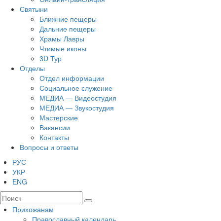
Святыни
Ближние пещеры
Дальние пещеры
Храмы Лавры
Чтимые иконы
3D Тур
Отделы
Отдел информации
Социальное служение
МЕДИА — Видеостудия
МЕДИА — Звукостудия
Мастерские
Вакансии
Контакты
Вопросы и ответы
РУС
УКР
ENG
Прихожанам
Православный календарь