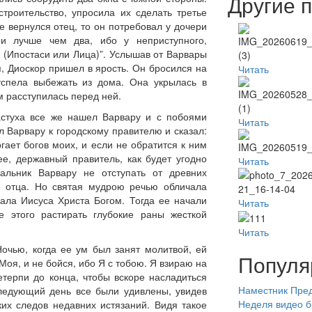
Другие 
троительство, упросила их сделать третье
е вернулся отец, то он потребовал у дочери
ри лучше чем два, ибо у неприступного,
а (Ипостаси или Лица)”. Услышав от Варвары
, Диоскор пришел в ярость. Он бросился на
Читать
спела выбежать из дома. Она укрылась в
м расступилась перед ней.
астуха все же нашел Варвару и с побоями
Читать
л Варвару к городскому правителю и сказал:
ргает богов моих, и если не обратится к ним
ее, державный правитель, как будет угодно
Читать
чальник Варвару не отступать от древних
ле отца. Но святая мудрою речью обличала
ала Иисуса Христа Богом. Тогда ее начали
Читать
е этого растирать глубокие раны жесткой
Читать
Ночью, когда ее ум был занят молитвой, ей
Популя
 Моя, и не бойся, ибо Я с тобою. Я взираю на
етерпи до конца, чтобы вскоре насладиться
Наместник
Пред
ледующий день все были удивлены, увидев
Неделя
видео
б
ких следов недавних истязаний. Видя такое