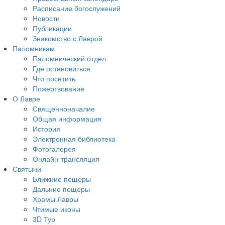
Расписание богослужений
Новости
Публикации
Знакомство с Лаврой
Паломникам
Паломнический отдел
Где остановиться
Что посетить
Пожертвование
О Лавре
Священноначалие
Общая информация
История
Электронная библиотека
Фотогалерея
Онлайн-трансляция
Святыни
Ближние пещеры
Дальние пещеры
Храмы Лавры
Чтимые иконы
3D Тур