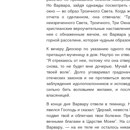
Но Варвара, зайдя однажды посмотреть с
окно — во образ Троичного Света. Когда ж
отчета о сделанном, она отвечала: “Т
неизреченного Света, Троичного, Три Окн
христианские вероучительные наставления
нее с обнаженным мечом, но Варвара у
горной расселине, которая чудным образо
К вечеру Диоскор по указанию одного п
притащил мученицу в дом. Наутро он отве
“Я отрекаюсь от нее, потому что она отве
снова, то не будет мне дочерью. Мучай 
твоей воле”. Долго уговаривал градона
отеческих законов и не противиться во
заблуждения идолопоклонников и исповед
сильно бить воловьими жилами, и посл
власяницей.
В конце дня Варвару отвели в темницу. 
явился Господь и сказал: “Дерзай, невеста
подвиг твой и облегчаю твои болезни. Пр
вечными благами в Царстве Моем”. На с
Варвару, — на ее теле не осталось ника