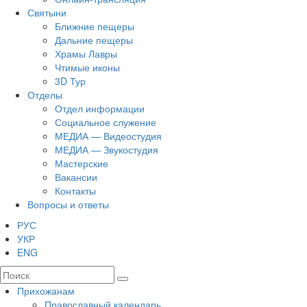
Святыни
Ближние пещеры
Дальние пещеры
Храмы Лавры
Чтимые иконы
3D Тур
Отделы
Отдел информации
Социальное служение
МЕДИА — Видеостудия
МЕДИА — Звукостудия
Мастерские
Вакансии
Контакты
Вопросы и ответы
РУС
УКР
ENG
Прихожанам
Православный календарь