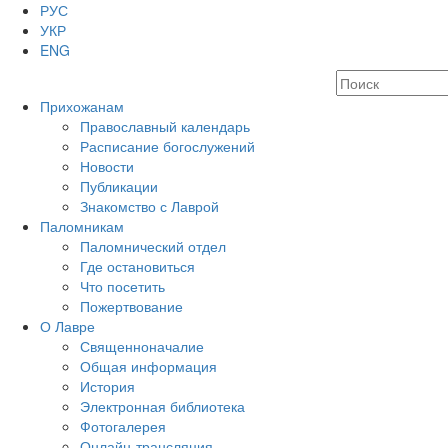
РУС
УКР
ENG
Прихожанам
Православный календарь
Расписание богослужений
Новости
Публикации
Знакомство с Лаврой
Паломникам
Паломнический отдел
Где остановиться
Что посетить
Пожертвование
О Лавре
Священноначалие
Общая информация
История
Электронная библиотека
Фотогалерея
Онлайн-трансляция