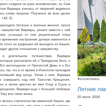
орого создала не рука человеческая, но Сам
ятая Варвара училась от творений видимого
ись слова пророка “Поучихся во всех делех
 142, 5).
приходить богатые и знатные женихи, прося
о замужестве Варвары, решил завести с ней
ению, услышал от нее решительный отказ
со временем настроение дочери изменится и
Для этого он разрешил ей выходить из башни,
видит другое отношение к замужеству.
 в длительном путешествии, Варвара
которые рассказали ей о Триедином Боге, о
 Его воплощении от Пречистой Девы и о Его
сь так, что в то время в Илиополе проездом
ринявший вид купца. Узнав о нем, Варвара
Фотолетопись
ла совершить над ней Таинство Крещения.
ры и затем крестил во имя Отца и Сына и
Летние ла
 Крещения, Варвара еще с большей любовью
 Ему всю свою жизнь.
20 июня, 2026
е велось строительство каменной башни, где
лись соорудить два окна с южной стороны.