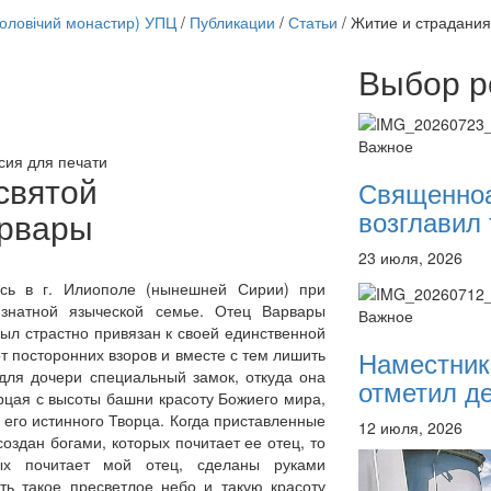
чоловічий монастир) УПЦ
/
Публикации
/
Статьи
/
Житие и страдания
Выбор р
Онлайн трансляции
12 сентября 2015
Назван
Важное
12 сентября 2015
Назван
сия для печати
12 сентября 2015
Назван
святой
Священно
12 сентября 2015
Назван
возглавил 
рвары
12 сентября 2015
Назван
12 сентября 2015
Назван
23 июля, 2026
12 сентября 2015
Назван
12 сентября 2015
Назван
ась в г. Илиополе (нынешней Сирии) при
 знатной языческой семье. Отец Варвары
Перейти к архиву
Важное
был страстно привязан к своей единственной
Наместник
т посторонних взоров и вместе с тем лишить
для дочери специальный замок, откуда она
отметил де
рцая с высоты башни красоту Божиего мира,
 его истинного Творца. Когда приставленные
12 июля, 2026
создан богами, которых почитает ее отец, то
рых почитает мой отец, сделаны руками
ать такое пресветлое небо и такую красоту