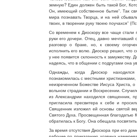
земную? Един должен быть такой Бог, Кот
Он, имеющий собственное бытие”. Так св
мира познавать Творца, и на ней сбывал
твоих, в творении руку твоею поучахся” (Пс.
Со временем к Диоскору все чаще стали 
руки его дочери. Отец, давно мечтавший 
разговор о браке, но, к своему огорч
исполнить его волю. Диоскор решил, что 
у нее появится склонность к замужеству. 
надеясь, что в общении с подругами она у
Однажды, когда Диоскор находился
познакомилась с местными христианками, 
неизреченном Божестве Иисуса Христа, о
вольном страдании и Воскресении. Случило
из Александрии находился священник, п
пригласила пресвитера к себе и проси
Священник изложил ей основы святой ве
Святого Духа. Просвещенная благодатью
обратилась к Богу. Она обещала посвятить
За время отсутствия Диоскора при его дом
рабочие по приказанию хозяина намерева