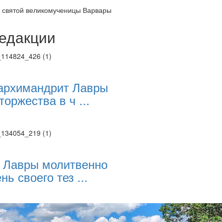
 святой великомученицы Варвары
едакции
Веб-камеры
ие трансляции
ие трансляции
ие трансляции
архимандрит Лавры
ие трансляции
торжества в ч ...
ие трансляции
ие трансляции
ие трансляции
ие трансляции
 Лавры молитвенно
нь своего тез ...