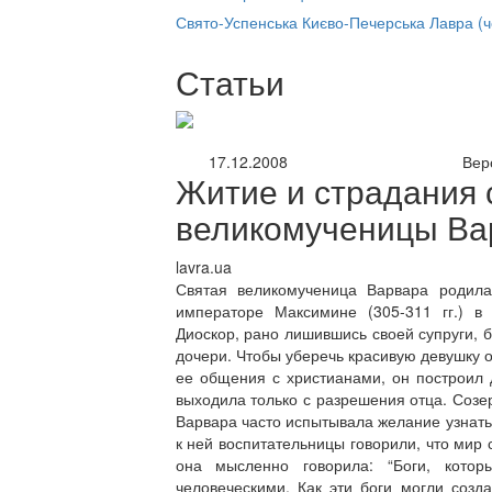
нлайн трансляция |
12 сентября
Свято-Успенська Києво-Печерська Лавра (
Название трансляции
Статьи
17.12.2008
Вер
Житие и страдания 
великомученицы Ва
lavra.ua
Святая великомученица Варвара родил
императоре Максимине (305-311 гг.) в
Диоскор, рано лишившись своей супруги, 
дочери. Чтобы уберечь красивую девушку о
ее общения с христианами, он построил 
выходила только с разрешения отца. Созе
Варвара часто испытывала желание узнать
к ней воспитательницы говорили, что мир 
она мысленно говорила: “Боги, кото
человеческими. Как эти боги могли созд