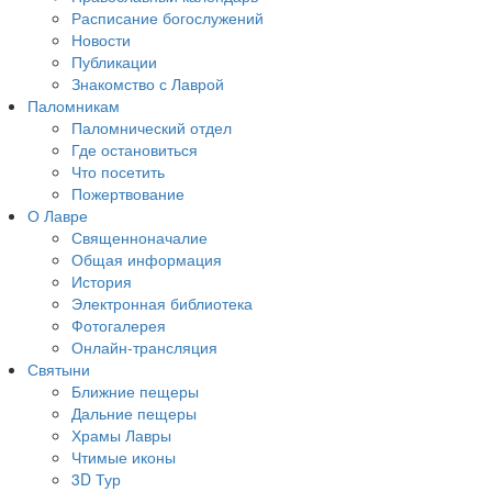
Расписание богослужений
Новости
Публикации
Знакомство с Лаврой
Паломникам
Паломнический отдел
Где остановиться
Что посетить
Пожертвование
О Лавре
Священноначалие
Общая информация
История
Электронная библиотека
Фотогалерея
Онлайн-трансляция
Святыни
Ближние пещеры
Дальние пещеры
Храмы Лавры
Чтимые иконы
3D Тур