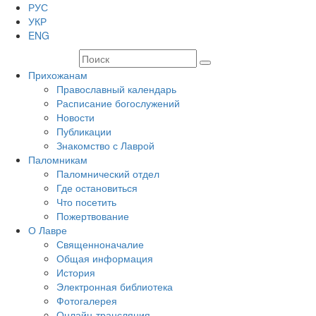
РУС
УКР
ENG
Прихожанам
Православный календарь
Расписание богослужений
Новости
Публикации
Знакомство с Лаврой
Паломникам
Паломнический отдел
Где остановиться
Что посетить
Пожертвование
О Лавре
Священноначалие
Общая информация
История
Электронная библиотека
Фотогалерея
Онлайн-трансляция