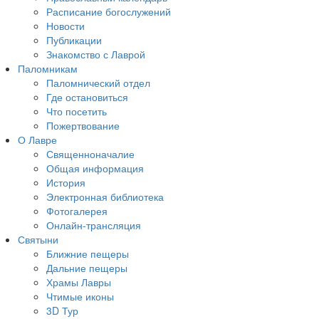
Расписание богослужений
Новости
Публикации
Знакомство с Лаврой
Паломникам
Паломнический отдел
Где остановиться
Что посетить
Пожертвование
О Лавре
Священноначалие
Общая информация
История
Электронная библиотека
Фотогалерея
Онлайн-трансляция
Святыни
Ближние пещеры
Дальние пещеры
Храмы Лавры
Чтимые иконы
3D Тур