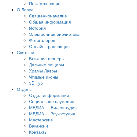
Пожертвование
О Лавре
Священноначалие
Общая информация
История
Электронная библиотека
Фотогалерея
Онлайн-трансляция
Святыни
Ближние пещеры
Дальние пещеры
Храмы Лавры
Чтимые иконы
3D Тур
Отделы
Отдел информации
Социальное служение
МЕДИА — Видеостудия
МЕДИА — Звукостудия
Мастерские
Вакансии
Контакты