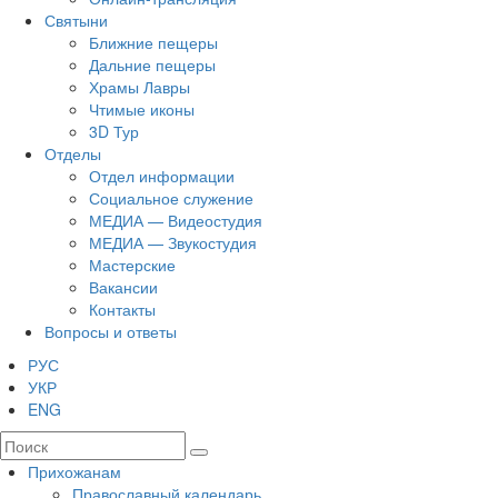
Святыни
Ближние пещеры
Дальние пещеры
Храмы Лавры
Чтимые иконы
3D Тур
Отделы
Отдел информации
Социальное служение
МЕДИА — Видеостудия
МЕДИА — Звукостудия
Мастерские
Вакансии
Контакты
Вопросы и ответы
РУС
УКР
ENG
Прихожанам
Православный календарь