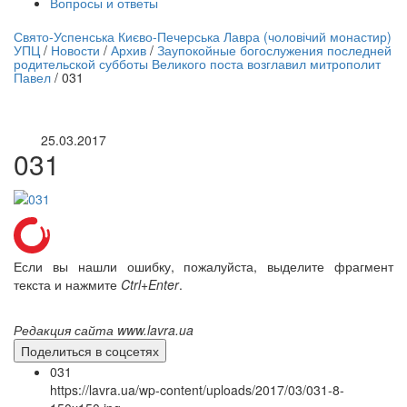
Вопросы и ответы
нлайн трансляция |
12 сентября
Свято-Успенська Києво-Печерська Лавра (чоловічий монастир)
УПЦ
/
Новости
/
Архив
/
Заупокойные богослужения последней
Название трансляции
родительской субботы Великого поста возглавил митрополит
Павел
/
031
25.03.2017
031
Если вы нашли ошибку, пожалуйста, выделите фрагмент
текста и нажмите
Ctrl+Enter
.
Редакция сайта www.lavra.ua
Поделиться в соцсетях
031
https://lavra.ua/wp-content/uploads/2017/03/031-8-