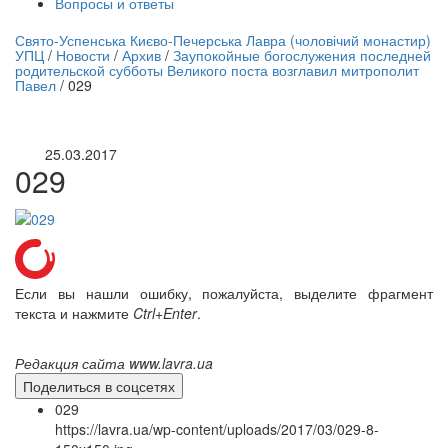
Вопросы и ответы
нлайн трансляция |
12 сентября
Свято-Успенська Києво-Печерська Лавра (чоловічий монастир)
УПЦ
/
Новости
/
Архив
/
Заупокойные богослужения последней
Название трансляции
родительской субботы Великого поста возглавил митрополит
Павел
/
029
25.03.2017
029
Если вы нашли ошибку, пожалуйста, выделите фрагмент
текста и нажмите
Ctrl+Enter
.
Редакция сайта www.lavra.ua
Поделиться в соцсетях
029
https://lavra.ua/wp-content/uploads/2017/03/029-8-