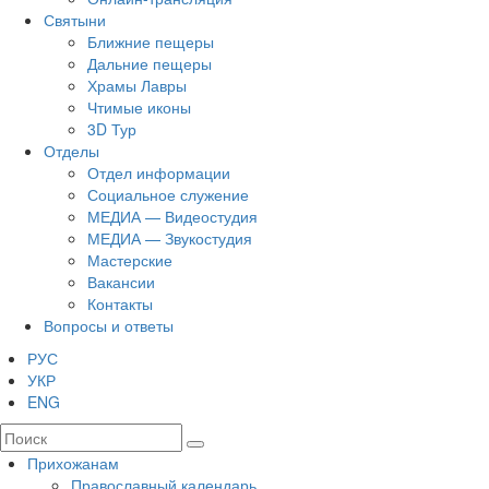
Святыни
Ближние пещеры
Дальние пещеры
Храмы Лавры
Чтимые иконы
3D Тур
Отделы
Отдел информации
Социальное служение
МЕДИА — Видеостудия
МЕДИА — Звукостудия
Мастерские
Вакансии
Контакты
Вопросы и ответы
РУС
УКР
ENG
Прихожанам
Православный календарь