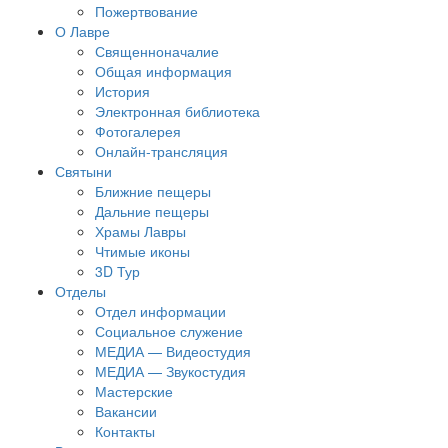
Пожертвование
О Лавре
Священноначалие
Общая информация
История
Электронная библиотека
Фотогалерея
Онлайн-трансляция
Святыни
Ближние пещеры
Дальние пещеры
Храмы Лавры
Чтимые иконы
3D Тур
Отделы
Отдел информации
Социальное служение
МЕДИА — Видеостудия
МЕДИА — Звукостудия
Мастерские
Вакансии
Контакты