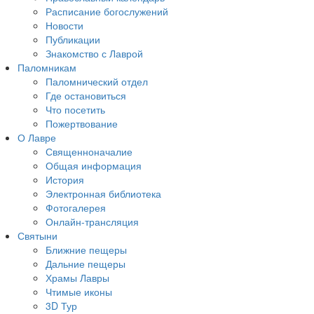
Расписание богослужений
Новости
Публикации
Знакомство с Лаврой
Паломникам
Паломнический отдел
Где остановиться
Что посетить
Пожертвование
О Лавре
Священноначалие
Общая информация
История
Электронная библиотека
Фотогалерея
Онлайн-трансляция
Святыни
Ближние пещеры
Дальние пещеры
Храмы Лавры
Чтимые иконы
3D Тур