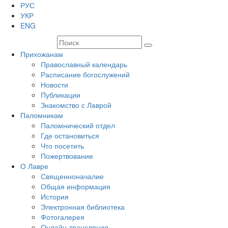
РУС
УКР
ENG
Прихожанам
Православный календарь
Расписание богослужений
Новости
Публикации
Знакомство с Лаврой
Паломникам
Паломнический отдел
Где остановиться
Что посетить
Пожертвование
О Лавре
Священноначалие
Общая информация
История
Электронная библиотека
Фотогалерея
Онлайн-трансляция