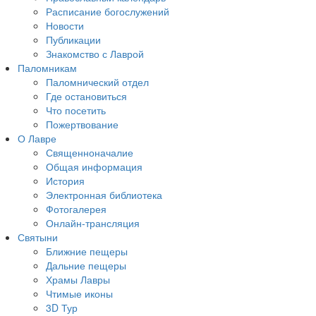
Расписание богослужений
Новости
Публикации
Знакомство с Лаврой
Паломникам
Паломнический отдел
Где остановиться
Что посетить
Пожертвование
О Лавре
Священноначалие
Общая информация
История
Электронная библиотека
Фотогалерея
Онлайн-трансляция
Святыни
Ближние пещеры
Дальние пещеры
Храмы Лавры
Чтимые иконы
3D Тур