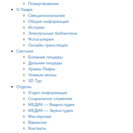
Пожертвование
О Лавре
Священноначалие
Общая информация
История
Электронная библиотека
Фотогалерея
Онлайн-трансляция
Святыни
Ближние пещеры
Дальние пещеры
Храмы Лавры
Чтимые иконы
3D Тур
Отделы
Отдел информации
Социальное служение
МЕДИА — Видеостудия
МЕДИА — Звукостудия
Мастерские
Вакансии
Контакты