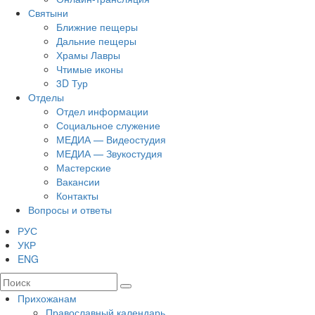
Святыни
Ближние пещеры
Дальние пещеры
Храмы Лавры
Чтимые иконы
3D Тур
Отделы
Отдел информации
Социальное служение
МЕДИА — Видеостудия
МЕДИА — Звукостудия
Мастерские
Вакансии
Контакты
Вопросы и ответы
РУС
УКР
ENG
Прихожанам
Православный календарь