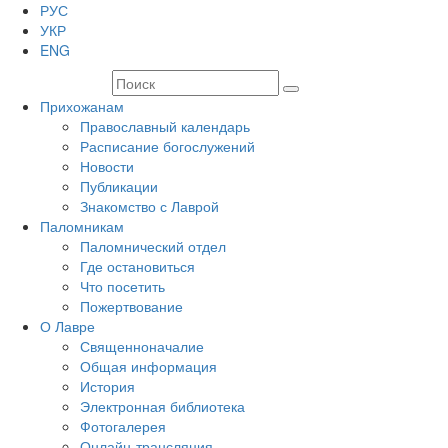
РУС
УКР
ENG
Прихожанам
Православный календарь
Расписание богослужений
Новости
Публикации
Знакомство с Лаврой
Паломникам
Паломнический отдел
Где остановиться
Что посетить
Пожертвование
О Лавре
Священноначалие
Общая информация
История
Электронная библиотека
Фотогалерея
Онлайн-трансляция