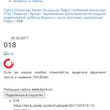
Вопросы и ответы
нлайн трансляция |
12 сентября
Свято-Успенська Києво-Печерська Лавра (чоловічий монастир)
УПЦ
/
Новости
/
Архив
/
Заупокойные богослужения последней
Название трансляции
родительской субботы Великого поста возглавил митрополит
Павел
/
018
25.03.2017
018
Если вы нашли ошибку, пожалуйста, выделите фрагмент
текста и нажмите
Ctrl+Enter
.
Редакция сайта www.lavra.ua
Поделиться в соцсетях
018
https://lavra.ua/wp-content/uploads/2017/03/018-12-