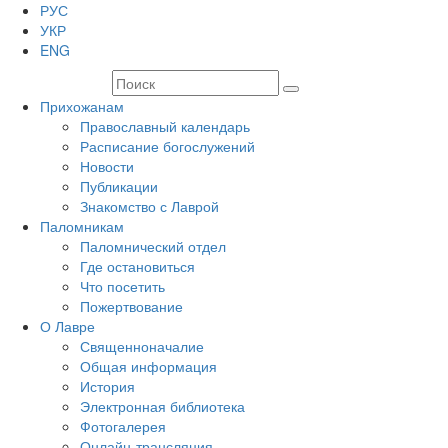
РУС
УКР
ENG
Прихожанам
Православный календарь
Расписание богослужений
Новости
Публикации
Знакомство с Лаврой
Паломникам
Паломнический отдел
Где остановиться
Что посетить
Пожертвование
О Лавре
Священноначалие
Общая информация
История
Электронная библиотека
Фотогалерея
Онлайн-трансляция