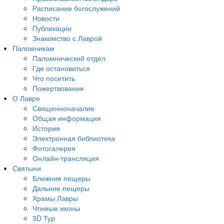
Расписание богослужений
Новости
Публикации
Знакомство с Лаврой
Паломникам
Паломнический отдел
Где остановиться
Что посетить
Пожертвование
О Лавре
Священноначалие
Общая информация
История
Электронная библиотека
Фотогалерея
Онлайн-трансляция
Святыни
Ближние пещеры
Дальние пещеры
Храмы Лавры
Чтимые иконы
3D Тур