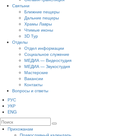
Святыни
Ближние пещеры
Дальние пещеры
Храмы Лавры
Чтимые иконы
3D Тур
Отделы
Отдел информации
Социальное служение
МЕДИА — Видеостудия
МЕДИА — Звукостудия
Мастерские
Вакансии
Контакты
Вопросы и ответы
РУС
УКР
ENG
Прихожанам
Православный календарь