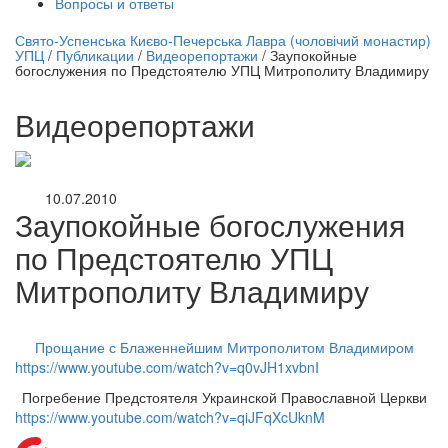
Вопросы и ответы
нлайн трансляция |
12 сентября
Свято-Успенська Києво-Печерська Лавра (чоловічий монастир)
УПЦ
/
Публикации
/
Видеорепортажи
/
Заупокойные
Название трансляции
богослужения по Предстоятелю УПЦ Митрополиту Владимиру
Видеорепортажи
10.07.2010
Заупокойные богослужения
по Предстоятелю УПЦ
Митрополиту Владимиру
Прощание с Блаженнейшим Митрополитом Владимиром
https://www.youtube.com/watch?v=q0vJH1xvbnI
Погребение Предстоятеля Украинской Православной Церкви
https://www.youtube.com/watch?v=qiJFqXcUknM