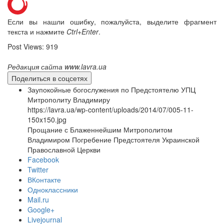
Если вы нашли ошибку, пожалуйста, выделите фрагмент
текста и нажмите
Ctrl+Enter
.
Онлайн трансляции
Веб-камеры
Post Views:
919
12 сентября 2015
Название трансляции
12 сентября 2015
Название трансляции
Редакция сайта www.lavra.ua
12 сентября 2015
Название трансляции
Поделиться в соцсетях
12 сентября 2015
Название трансляции
Заупокойные богослужения по Предстоятелю УПЦ
12 сентября 2015
Название трансляции
Митрополиту Владимиру
12 сентября 2015
Название трансляции
https://lavra.ua/wp-content/uploads/2014/07/005-11-
12 сентября 2015
Название трансляции
150x150.jpg
12 сентября 2015
Название трансляции
Прощание с Блаженнейшим Митрополитом
Перейти к архиву
Владимиром Погребение Предстоятеля Украинской
Православной Церкви
Facebook
Twitter
ВКонтакте
Одноклассники
Mail.ru
Google+
Livejournal