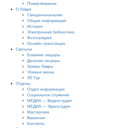
Пожертвование
О Лавре
Священноначалие
Общая информация
История
Электронная библиотека
Фотогалерея
Онлайн-трансляция
Святыни
Ближние пещеры
Дальние пещеры
Храмы Лавры
Чтимые иконы
3D Тур
Отделы
Отдел информации
Социальное служение
МЕДИА — Видеостудия
МЕДИА — Звукостудия
Мастерские
Вакансии
Контакты