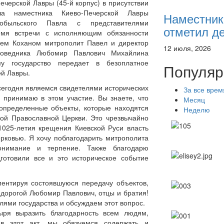
ечерской Лавры (45-й корпус) в присутствии
ча наместника Киево-Печерской Лавры
Наместник
обыльского Павла с представителями
отметил де
ремя встречи с исполняющим обязанности
чем Коханом митрополит Павел и директор
12 июля, 2026
заповедника Любомир Павлович Михайлина
му государство передает в безоплатное
Популяр
ей Лавры.
сегодня являемся свидетелями исторических
За все врем
 принимаю в этом участие. Вы знаете, что
Месяц
определенные объекты, которые находятся
Неделю
кой Православной Церкви. Это чрезвычайно
1025-летия крещения Киевской Руси власть
рковью. Я хочу поблагодарить митрополита
понимание и терпение. Также благодарю
дготовили все и это историческое событие
ментируя состоявшуюся передачу объектов,
 дорогой Любомир Павлович, отцы и братия!
лями государства и обсуждаем этот вопрос.
ыря выразить благодарность всем людям,
ав этот акт, мы обязуемся содержать и