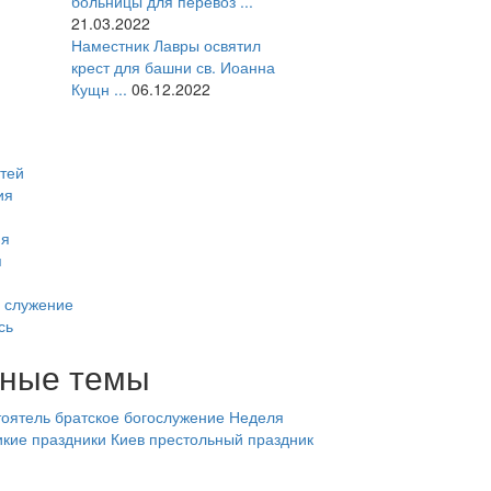
больницы для перевоз ...
21.03.2022
Наместник Лавры освятил
крест для башни св. Иоанна
Кущн ...
06.12.2022
тей
ия
ия
я
 служение
сь
ные темы
оятель
братское богослужение
Неделя
икие праздники
Киев
престольный праздник