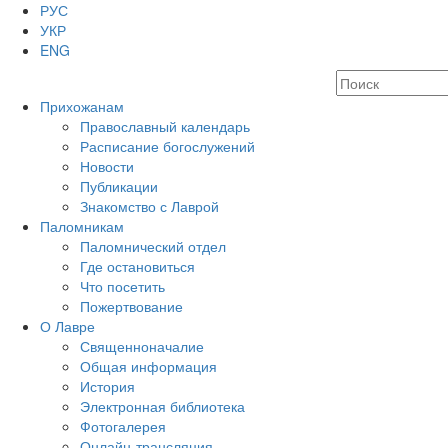
РУС
УКР
ENG
Прихожанам
Православный календарь
Расписание богослужений
Новости
Публикации
Знакомство с Лаврой
Паломникам
Паломнический отдел
Где остановиться
Что посетить
Пожертвование
О Лавре
Священноначалие
Общая информация
История
Электронная библиотека
Фотогалерея
Онлайн-трансляция