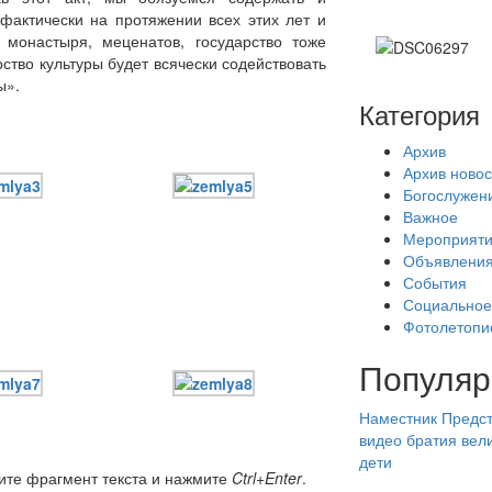
фактически на протяжении всех этих лет и
 монастыря, меценатов, государство тоже
ство культуры будет всячески содействовать
ы».
Категория
Архив
Архив новос
Богослужен
Важное
Мероприят
Объявлени
События
Социальное
Фотолетопи
Популяр
Наместник
Предст
видео
братия
вел
дети
ите фрагмент текста и нажмите
Ctrl+Enter
.