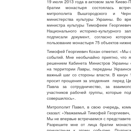
19 июля 2013 года в актовом зале Киево-П
братии монастыря состоялась встре
митрополита Вышгородского и Черн
министерства культуры Украины. Во в
министра культуры Тимофеем Георгиеви
Национального историко-культурного 
подписали документ, согласно которо
пользование монастыря 75 объектов нижн
Тимофей Георгиевич Кохан отметил: «Мы 
событий. Мне необычайно приятно, что я
решением Кабинета Министров Украины 
на территории Лавры, переданы Украинс
важный шаг со стороны власти. В канун 
просит прощения за злодеяния перед Це
Павла за сотрудничество, за взаимо
участников рабочей группы, которые по
совершилось».
Митрополит Павел, в свою очередь, ком
сказал: «Уважаемый Тимофей Георгиевич,
Мы не впервые встречаемся с представите
Разрешите мне от лица братии монаст
причастным к этому событию. Подпис