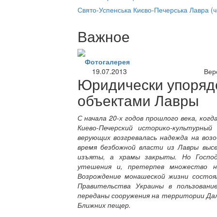
нлайн трансляция |
12 сентября
Свято-Успенська Києво-Печерська Лавра (
Название трансляции
Важное
Фотогалерея
19.07.2013
Вер
Юридически упоряд
объектами Лавры
С начала 20-х годов прошлого века, ког
Киево-Печерский историко-культурный
верующих возгревалась надежда на воз
время безбожной власти из Лавры выс
изъяты, а храмы закрыты. Но Господ
утешения и, претерпев множество н
Возрождение монашеской жизни состоял
Правительства Украины в пользовани
переданы сооружения на территории Даль
Ближних пещер.