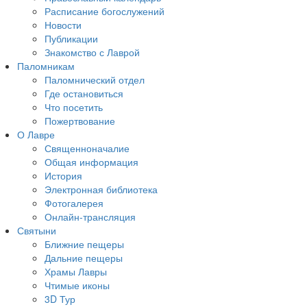
Расписание богослужений
Новости
Публикации
Знакомство с Лаврой
Паломникам
Паломнический отдел
Где остановиться
Что посетить
Пожертвование
О Лавре
Священноначалие
Общая информация
История
Электронная библиотека
Фотогалерея
Онлайн-трансляция
Святыни
Ближние пещеры
Дальние пещеры
Храмы Лавры
Чтимые иконы
3D Тур