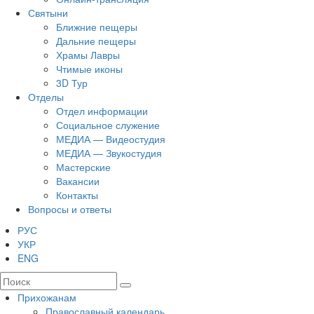
Святыни
Ближние пещеры
Дальние пещеры
Храмы Лавры
Чтимые иконы
3D Тур
Отделы
Отдел информации
Социальное служение
МЕДИА — Видеостудия
МЕДИА — Звукостудия
Мастерские
Вакансии
Контакты
Вопросы и ответы
РУС
УКР
ENG
Прихожанам
Православный календарь