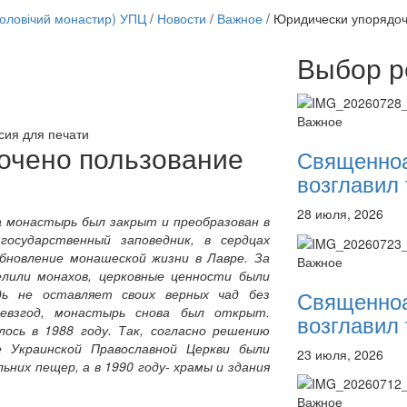
чоловічий монастир) УПЦ
/
Новости
/
Важное
/
Юридически упорядоч
Выбор р
Онлайн трансляции
12 сентября 2015
Назван
Важное
12 сентября 2015
Назван
сия для печати
12 сентября 2015
Назван
очено пользование
Священно
12 сентября 2015
Назван
возглавил 
12 сентября 2015
Назван
12 сентября 2015
Назван
28 июля, 2026
12 сентября 2015
Назван
да монастырь был закрыт и преобразован в
12 сентября 2015
Назван
 государственный заповедник, в сердцах
обновление монашеской жизни в Лавре. За
Перейти к архиву
Важное
елили монахов, церковные ценности были
Священно
ь не оставляет своих верных чад без
евзгод, монастырь снова был открыт.
возглавил 
ось в 1988 году. Так, согласно решению
е Украинской Православной Церкви были
23 июля, 2026
них пещер, а в 1990 году- храмы и здания
Важное