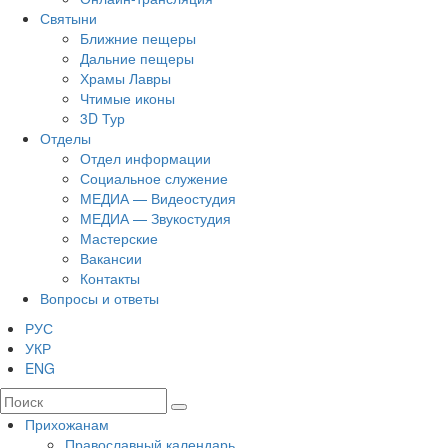
Святыни
Ближние пещеры
Дальние пещеры
Храмы Лавры
Чтимые иконы
3D Тур
Отделы
Отдел информации
Социальное служение
МЕДИА — Видеостудия
МЕДИА — Звукостудия
Мастерские
Вакансии
Контакты
Вопросы и ответы
РУС
УКР
ENG
Прихожанам
Православный календарь