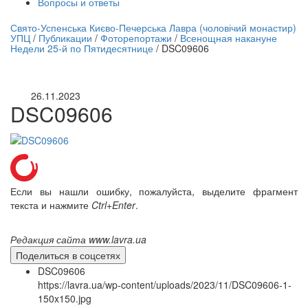
Вопросы и ответы
нлайн трансляция |
12 сентября
Свято-Успенська Києво-Печерська Лавра (чоловічий монастир)
УПЦ
/
Публикации
/
Фоторепортажи
/
Всенощная накануне
Название трансляции
Недели 25-й по Пятидесятнице
/
DSC09606
26.11.2023
DSC09606
Если вы нашли ошибку, пожалуйста, выделите фрагмент
текста и нажмите
Ctrl+Enter
.
Редакция сайта www.lavra.ua
Поделиться в соцсетях
DSC09606
https://lavra.ua/wp-content/uploads/2023/11/DSC09606-1-
150x150.jpg