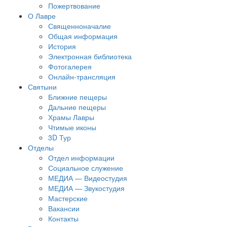
Пожертвование
О Лавре
Священноначалие
Общая информация
История
Электронная библиотека
Фотогалерея
Онлайн-трансляция
Святыни
Ближние пещеры
Дальние пещеры
Храмы Лавры
Чтимые иконы
3D Тур
Отделы
Отдел информации
Социальное служение
МЕДИА — Видеостудия
МЕДИА — Звукостудия
Мастерские
Вакансии
Контакты