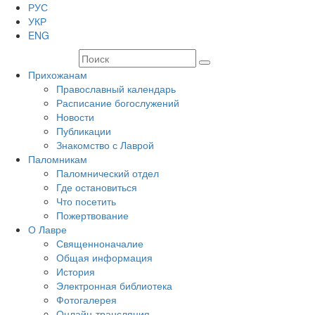
РУС
УКР
ENG
Прихожанам
Православный календарь
Расписание богослужений
Новости
Публикации
Знакомство с Лаврой
Паломникам
Паломнический отдел
Где остановиться
Что посетить
Пожертвование
О Лавре
Священноначалие
Общая информация
История
Электронная библиотека
Фотогалерея
Онлайн-трансляция