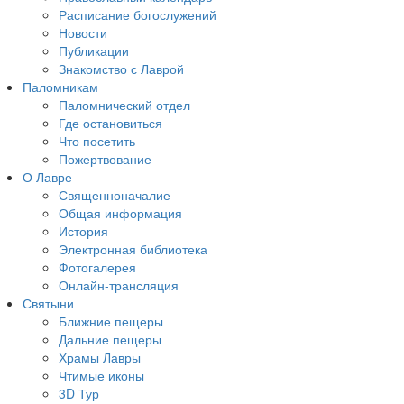
Расписание богослужений
Новости
Публикации
Знакомство с Лаврой
Паломникам
Паломнический отдел
Где остановиться
Что посетить
Пожертвование
О Лавре
Священноначалие
Общая информация
История
Электронная библиотека
Фотогалерея
Онлайн-трансляция
Святыни
Ближние пещеры
Дальние пещеры
Храмы Лавры
Чтимые иконы
3D Тур