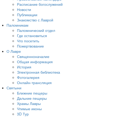
Расписание богослужений
Новости
Публикации
Знакомство с Лаврой
Паломникам
Паломнический отдел
Где остановиться
Что посетить
Пожертвование
О Лавре
Священноначалие
Общая информация
История
Электронная библиотека
Фотогалерея
Онлайн-трансляция
Святыни
Ближние пещеры
Дальние пещеры
Храмы Лавры
Чтимые иконы
3D Тур