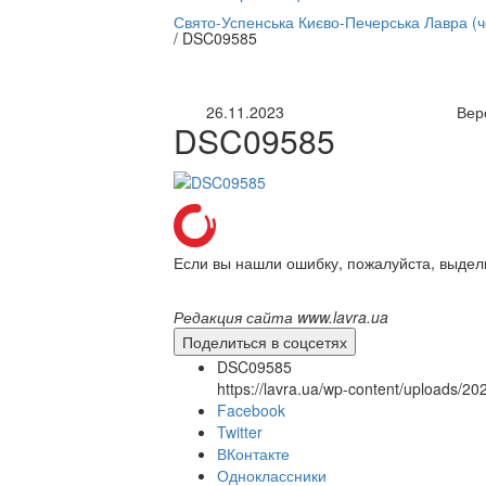
нлайн трансляция |
12 сентября
Свято-Успенська Києво-Печерська Лавра (
/
DSC09585
Название трансляции
26.11.2023
Вер
DSC09585
Если вы нашли ошибку, пожалуйста, выдел
Редакция сайта www.lavra.ua
Поделиться в соцсетях
DSC09585
https://lavra.ua/wp-content/uploads/
Facebook
Twitter
ВКонтакте
Одноклассники