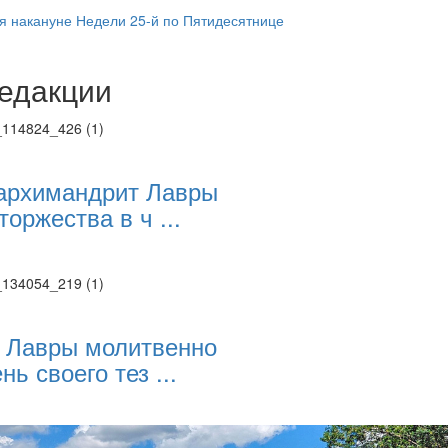
 накануне Недели 25-й по Пятидесятнице
едакции
Веб-камеры
ие трансляции
ие трансляции
ие трансляции
ие трансляции
архимандрит Лавры
ие трансляции
торжества в ч ...
ие трансляции
ие трансляции
ие трансляции
 Лавры молитвенно
нь своего тез ...