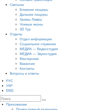
Святыни
Ближние пещеры
Дальние пещеры
Храмы Лавры
Чтимые иконы
3D Тур
Отделы
Отдел информации
Социальное служение
МЕДИА — Видеостудия
МЕДИА — Звукостудия
Мастерские
Вакансии
Контакты
Вопросы и ответы
РУС
УКР
ENG
Прихожанам
Православный календарь