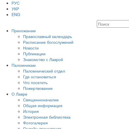
РУС
УКР
ENG
Прихожанам
Православный календарь
Расписание богослужений
Новости
Публикации
Знакомство с Лаврой
Паломникам
Паломнический отдел
Где остановиться
Что посетить
Пожертвование
О Лавре
Священноначалие
Общая информация
История
Электронная библиотека
Фотогалерея
Онлайн-трансляция