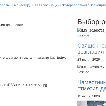
чоловічий монастир) УПЦ
/
Публикации
/
Фоторепортажи
/
Всенощная
Выбор р
Онлайн трансляции
сия для печати
12 сентября 2015
Назван
12 сентября 2015
Назван
Важное
12 сентября 2015
Назван
12 сентября 2015
Назван
Священно
12 сентября 2015
Назван
возглавил 
12 сентября 2015
Назван
12 сентября 2015
Назван
ите фрагмент текста и нажмите
Ctrl+Enter
.
23 июля, 2026
12 сентября 2015
Назван
Перейти к архиву
Важное
Наместник
2023/11/DSC09585-1-150x150.jpg
отметил де
12 июля, 2026