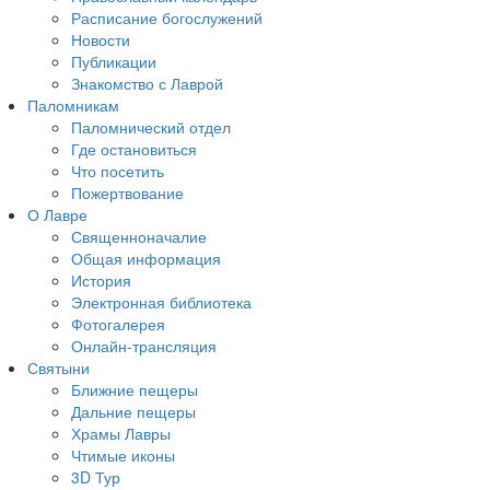
Расписание богослужений
Новости
Публикации
Знакомство с Лаврой
Паломникам
Паломнический отдел
Где остановиться
Что посетить
Пожертвование
О Лавре
Священноначалие
Общая информация
История
Электронная библиотека
Фотогалерея
Онлайн-трансляция
Святыни
Ближние пещеры
Дальние пещеры
Храмы Лавры
Чтимые иконы
3D Тур