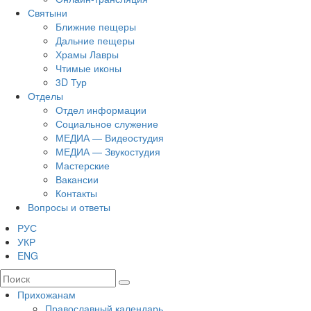
Святыни
Ближние пещеры
Дальние пещеры
Храмы Лавры
Чтимые иконы
3D Тур
Отделы
Отдел информации
Социальное служение
МЕДИА — Видеостудия
МЕДИА — Звукостудия
Мастерские
Вакансии
Контакты
Вопросы и ответы
РУС
УКР
ENG
Прихожанам
Православный календарь