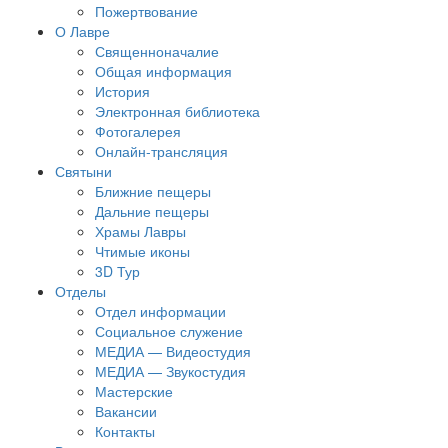
Пожертвование
О Лавре
Священноначалие
Общая информация
История
Электронная библиотека
Фотогалерея
Онлайн-трансляция
Святыни
Ближние пещеры
Дальние пещеры
Храмы Лавры
Чтимые иконы
3D Тур
Отделы
Отдел информации
Социальное служение
МЕДИА — Видеостудия
МЕДИА — Звукостудия
Мастерские
Вакансии
Контакты