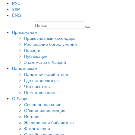
РУС
УКР
ENG
Прихожанам
Православный календарь
Расписание богослужений
Новости
Публикации
Знакомство с Лаврой
Паломникам
Паломнический отдел
Где остановиться
Что посетить
Пожертвование
О Лавре
Священноначалие
Общая информация
История
Электронная библиотека
Фотогалерея
Онлайн-трансляция