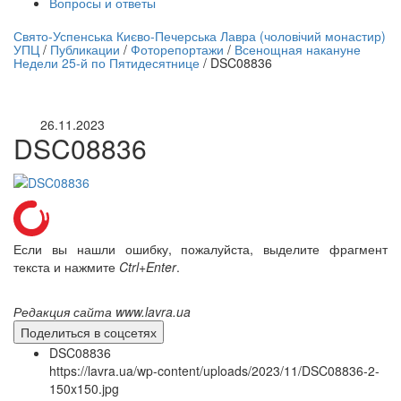
Вопросы и ответы
нлайн трансляция |
12 сентября
Свято-Успенська Києво-Печерська Лавра (чоловічий монастир)
УПЦ
/
Публикации
/
Фоторепортажи
/
Всенощная накануне
Название трансляции
Недели 25-й по Пятидесятнице
/
DSC08836
26.11.2023
DSC08836
Если вы нашли ошибку, пожалуйста, выделите фрагмент
текста и нажмите
Ctrl+Enter
.
Редакция сайта www.lavra.ua
Поделиться в соцсетях
DSC08836
https://lavra.ua/wp-content/uploads/2023/11/DSC08836-2-
150x150.jpg