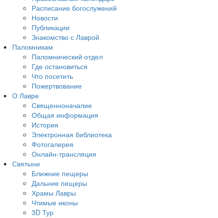
Расписание богослужений
Новости
Публикации
Знакомство с Лаврой
Паломникам
Паломнический отдел
Где остановиться
Что посетить
Пожертвование
О Лавре
Священноначалие
Общая информация
История
Электронная библиотека
Фотогалерея
Онлайн-трансляция
Святыни
Ближние пещеры
Дальние пещеры
Храмы Лавры
Чтимые иконы
3D Тур