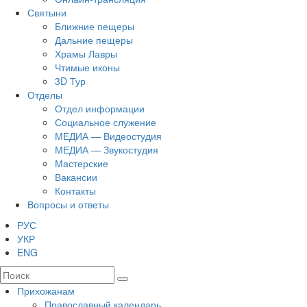
Святыни
Ближние пещеры
Дальние пещеры
Храмы Лавры
Чтимые иконы
3D Тур
Отделы
Отдел информации
Социальное служение
МЕДИА — Видеостудия
МЕДИА — Звукостудия
Мастерские
Вакансии
Контакты
Вопросы и ответы
РУС
УКР
ENG
Прихожанам
Православный календарь