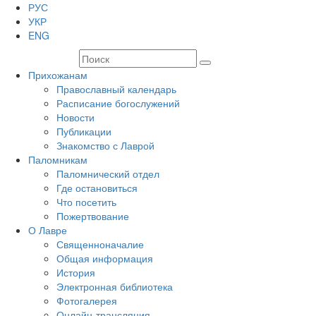
РУС
УКР
ENG
Прихожанам
Православный календарь
Расписание богослужений
Новости
Публикации
Знакомство с Лаврой
Паломникам
Паломнический отдел
Где остановиться
Что посетить
Пожертвование
О Лавре
Священноначалие
Общая информация
История
Электронная библиотека
Фотогалерея
Онлайн-трансляция