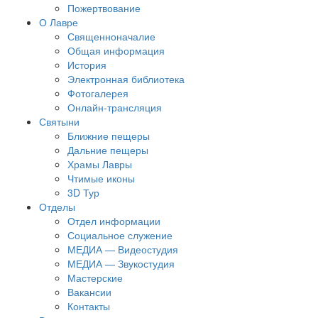
Пожертвование
О Лавре
Священноначалие
Общая информация
История
Электронная библиотека
Фотогалерея
Онлайн-трансляция
Святыни
Ближние пещеры
Дальние пещеры
Храмы Лавры
Чтимые иконы
3D Тур
Отделы
Отдел информации
Социальное служение
МЕДИА — Видеостудия
МЕДИА — Звукостудия
Мастерские
Вакансии
Контакты