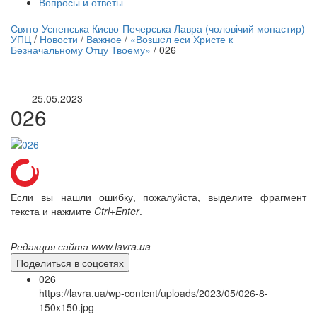
Вопросы и ответы
нлайн трансляция |
12 сентября
Свято-Успенська Києво-Печерська Лавра (чоловічий монастир)
УПЦ
/
Новости
/
Важное
/
«Возшeл еси Христе к
Название трансляции
Безначальному Отцу Твоему»
/
026
25.05.2023
026
Если вы нашли ошибку, пожалуйста, выделите фрагмент
текста и нажмите
Ctrl+Enter
.
Редакция сайта www.lavra.ua
Поделиться в соцсетях
026
https://lavra.ua/wp-content/uploads/2023/05/026-8-
150x150.jpg