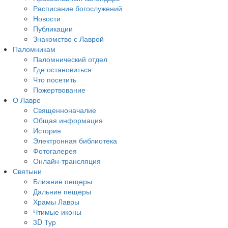
Расписание богослужений
Новости
Публикации
Знакомство с Лаврой
Паломникам
Паломнический отдел
Где остановиться
Что посетить
Пожертвование
О Лавре
Священноначалие
Общая информация
История
Электронная библиотека
Фотогалерея
Онлайн-трансляция
Святыни
Ближние пещеры
Дальние пещеры
Храмы Лавры
Чтимые иконы
3D Тур