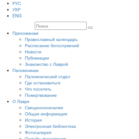
РУС
УКР
ENG
Прихожанам
Православный календарь
Расписание богослужений
Новости
Публикации
Знакомство с Лаврой
Паломникам
Паломнический отдел
Где остановиться
Что посетить
Пожертвование
О Лавре
Священноначалие
Общая информация
История
Электронная библиотека
Фотогалерея
Онлайн-трансляция