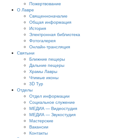
Пожертвование
О Лавре
Священноначалие
Общая информация
История
Электронная библиотека
Фотогалерея
Онлайн-трансляция
Святыни
Ближние пещеры
Дальние пещеры
Храмы Лавры
Чтимые иконы
3D Тур
Отделы
Отдел информации
Социальное служение
МЕДИА — Видеостудия
МЕДИА — Звукостудия
Мастерские
Вакансии
Контакты