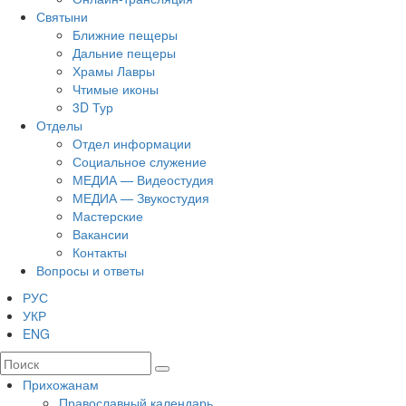
Святыни
Ближние пещеры
Дальние пещеры
Храмы Лавры
Чтимые иконы
3D Тур
Отделы
Отдел информации
Социальное служение
МЕДИА — Видеостудия
МЕДИА — Звукостудия
Мастерские
Вакансии
Контакты
Вопросы и ответы
РУС
УКР
ENG
Прихожанам
Православный календарь