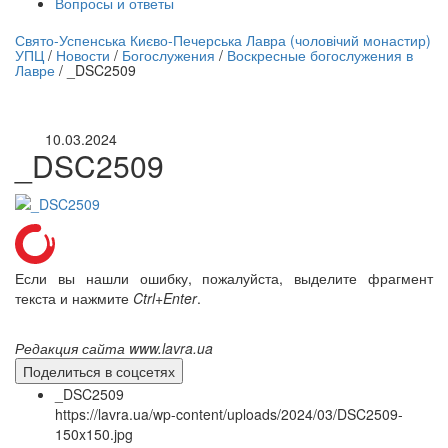
Вопросы и ответы
нлайн трансляция |
12 сентября
Свято-Успенська Києво-Печерська Лавра (чоловічий монастир)
УПЦ
/
Новости
/
Богослужения
/
Воскресные богослужения в
Название трансляции
Лавре
/
_DSC2509
10.03.2024
_DSC2509
Если вы нашли ошибку, пожалуйста, выделите фрагмент
текста и нажмите
Ctrl+Enter
.
Редакция сайта www.lavra.ua
Поделиться в соцсетях
_DSC2509
https://lavra.ua/wp-content/uploads/2024/03/DSC2509-
150x150.jpg