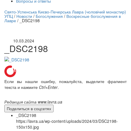
Вопросы и ответы
нлайн трансляция |
12 сентября
Свято-Успенська Києво-Печерська Лавра (чоловічий монастир)
УПЦ
/
Новости
/
Богослужения
/
Воскресные богослужения в
Название трансляции
Лавре
/
_DSC2198
10.03.2024
_DSC2198
Если вы нашли ошибку, пожалуйста, выделите фрагмент
текста и нажмите
Ctrl+Enter
.
Редакция сайта www.lavra.ua
Поделиться в соцсетях
_DSC2198
https://lavra.ua/wp-content/uploads/2024/03/DSC2198-
150x150.jpg