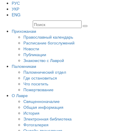
РУС
УКР
ENG
Прихожанам
Православный календарь
Расписание богослужений
Новости
Публикации
Знакомство с Лаврой
Паломникам
Паломнический отдел
Где остановиться
Что посетить
Пожертвование
О Лавре
Священноначалие
Общая информация
История
Электронная библиотека
Фотогалерея
Онлайн-трансляция