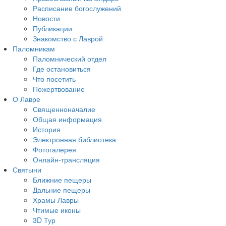
Расписание богослужений
Новости
Публикации
Знакомство с Лаврой
Паломникам
Паломнический отдел
Где остановиться
Что посетить
Пожертвование
О Лавре
Священноначалие
Общая информация
История
Электронная библиотека
Фотогалерея
Онлайн-трансляция
Святыни
Ближние пещеры
Дальние пещеры
Храмы Лавры
Чтимые иконы
3D Тур