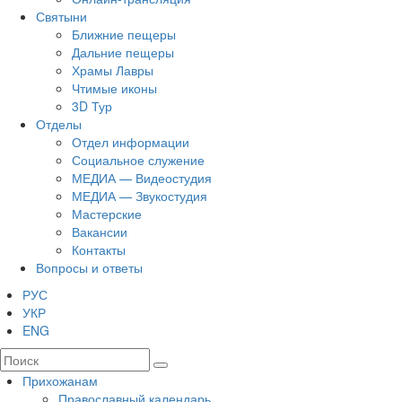
Святыни
Ближние пещеры
Дальние пещеры
Храмы Лавры
Чтимые иконы
3D Тур
Отделы
Отдел информации
Социальное служение
МЕДИА — Видеостудия
МЕДИА — Звукостудия
Мастерские
Вакансии
Контакты
Вопросы и ответы
РУС
УКР
ENG
Прихожанам
Православный календарь