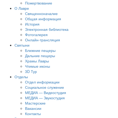
Пожертвование
О Лавре
Священноначалие
Общая информация
История
Электронная библиотека
Фотогалерея
Онлайн-трансляция
Святыни
Ближние пещеры
Дальние пещеры
Храмы Лавры
Чтимые иконы
3D Тур
Отделы
Отдел информации
Социальное служение
МЕДИА — Видеостудия
МЕДИА — Звукостудия
Мастерские
Вакансии
Контакты