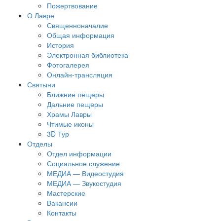
Пожертвование
О Лавре
Священноначалие
Общая информация
История
Электронная библиотека
Фотогалерея
Онлайн-трансляция
Святыни
Ближние пещеры
Дальние пещеры
Храмы Лавры
Чтимые иконы
3D Тур
Отделы
Отдел информации
Социальное служение
МЕДИА — Видеостудия
МЕДИА — Звукостудия
Мастерские
Вакансии
Контакты