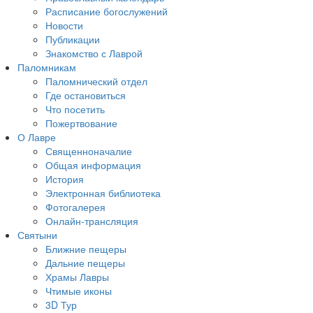
Расписание богослужений
Новости
Публикации
Знакомство с Лаврой
Паломникам
Паломнический отдел
Где остановиться
Что посетить
Пожертвование
О Лавре
Священноначалие
Общая информация
История
Электронная библиотека
Фотогалерея
Онлайн-трансляция
Святыни
Ближние пещеры
Дальние пещеры
Храмы Лавры
Чтимые иконы
3D Тур