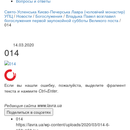
Вопросы и ответы
нлайн трансляция |
12 сентября
Свято-Успенська Києво-Печерська Лавра (чоловічий монастир)
УПЦ
/
Новости
/
Богослужения
/
Владыка Павел возглавил
Название трансляции
богослужения первой заупокойной субботы Великого поста
/
014
14.03.2020
014
Если вы нашли ошибку, пожалуйста, выделите фрагмент
текста и нажмите
Ctrl+Enter
.
Редакция сайта www.lavra.ua
Поделиться в соцсетях
014
https://lavra.ua/wp-content/uploads/2020/03/014-6-