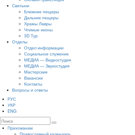
Святыни
Ближние пещеры
Дальние пещеры
Храмы Лавры
Чтимые иконы
3D Тур
Отделы
Отдел информации
Социальное служение
МЕДИА — Видеостудия
МЕДИА — Звукостудия
Мастерские
Вакансии
Контакты
Вопросы и ответы
РУС
УКР
ENG
Прихожанам
Православный календарь