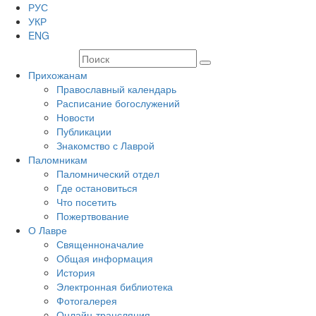
РУС
УКР
ENG
Прихожанам
Православный календарь
Расписание богослужений
Новости
Публикации
Знакомство с Лаврой
Паломникам
Паломнический отдел
Где остановиться
Что посетить
Пожертвование
О Лавре
Священноначалие
Общая информация
История
Электронная библиотека
Фотогалерея
Онлайн-трансляция