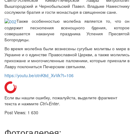
Свято-Успенской Киево-Печерской Лавры митрополит
Вышгородский и Чернобыльский Павел. Владыке Наместнику
сослужили братия и гости монастыря в священном сане.
Также особенностью молебна является то, что он
содержит песнопения всенощного бдения, которое
совершается накануне праздника Успения Пресвятой
Богородицы.
Во время молебна были вознесены сугубые молитвы о мире в
Украине и о единстве Православной Церкви, а также молились
прихожане и многочисленные паломники, которые приехали в
Лавру поклониться Печерским святыням.
https://youtu.be/otnK8d_XvVk?t=106
Если вы нашли ошибку, пожалуйста, выделите фрагмент
текста и нажмите
Ctrl+Enter
.
Post Views:
1 630
Фотогалерея: