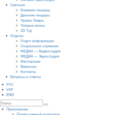
Святыни
Ближние пещеры
Дальние пещеры
Храмы Лавры
Чтимые иконы
3D Тур
Отделы
Отдел информации
Социальное служение
МЕДИА — Видеостудия
МЕДИА — Звукостудия
Мастерские
Вакансии
Контакты
Вопросы и ответы
РУС
УКР
ENG
Прихожанам
Православный календарь