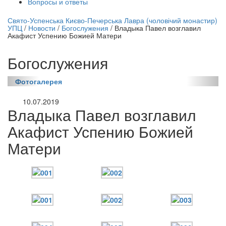
Вопросы и ответы
нлайн трансляция |
12 сентября
Свято-Успенська Києво-Печерська Лавра (чоловічий монастир)
УПЦ
/
Новости
/
Богослужения
/
Владыка Павел возглавил
Название трансляции
Акафист Успению Божией Матери
Богослужения
Фотогалерея
10.07.2019
Владыка Павел возглавил
Акафист Успению Божией
Матери