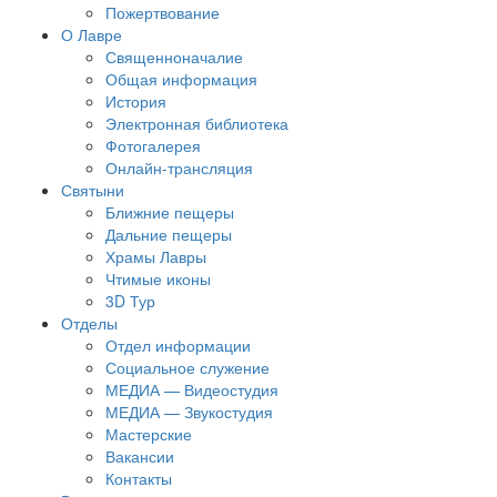
Пожертвование
О Лавре
Священноначалие
Общая информация
История
Электронная библиотека
Фотогалерея
Онлайн-трансляция
Святыни
Ближние пещеры
Дальние пещеры
Храмы Лавры
Чтимые иконы
3D Тур
Отделы
Отдел информации
Социальное служение
МЕДИА — Видеостудия
МЕДИА — Звукостудия
Мастерские
Вакансии
Контакты