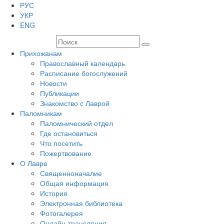
РУС
УКР
ENG
Прихожанам
Православный календарь
Расписание богослужений
Новости
Публикации
Знакомство с Лаврой
Паломникам
Паломнический отдел
Где остановиться
Что посетить
Пожертвование
О Лавре
Священноначалие
Общая информация
История
Электронная библиотека
Фотогалерея
Онлайн-трансляция