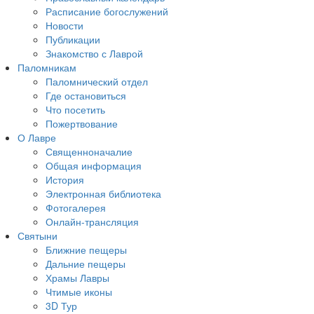
Расписание богослужений
Новости
Публикации
Знакомство с Лаврой
Паломникам
Паломнический отдел
Где остановиться
Что посетить
Пожертвование
О Лавре
Священноначалие
Общая информация
История
Электронная библиотека
Фотогалерея
Онлайн-трансляция
Святыни
Ближние пещеры
Дальние пещеры
Храмы Лавры
Чтимые иконы
3D Тур