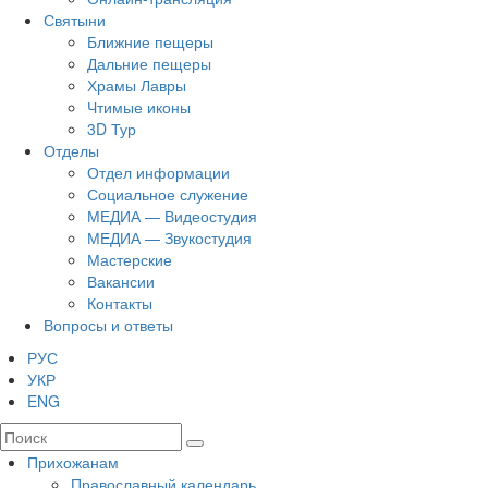
Святыни
Ближние пещеры
Дальние пещеры
Храмы Лавры
Чтимые иконы
3D Тур
Отделы
Отдел информации
Социальное служение
МЕДИА — Видеостудия
МЕДИА — Звукостудия
Мастерские
Вакансии
Контакты
Вопросы и ответы
РУС
УКР
ENG
Прихожанам
Православный календарь