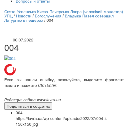
Вопросы и ответы
нлайн трансляция |
12 сентября
Свято-Успенська Києво-Печерська Лавра (чоловічий монастир)
УПЦ
/
Новости
/
Богослужения
/
Владыка Павел совершил
Название трансляции
Литургию в пещерах
/
004
06.07.2022
004
Если вы нашли ошибку, пожалуйста, выделите фрагмент
текста и нажмите
Ctrl+Enter
.
Редакция сайта www.lavra.ua
Поделиться в соцсетях
004
https://lavra.ua/wp-content/uploads/2022/07/004-4-
150x150.jpg