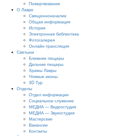
Пожертвование
О Лавре
Священноначалие
Общая информация
История
Электронная библиотека
Фотогалерея
Онлайн-трансляция
Святыни
Ближние пещеры
Дальние пещеры
Храмы Лавры
Чтимые иконы
3D Тур
Отделы
Отдел информации
Социальное служение
МЕДИА — Видеостудия
МЕДИА — Звукостудия
Мастерские
Вакансии
Контакты