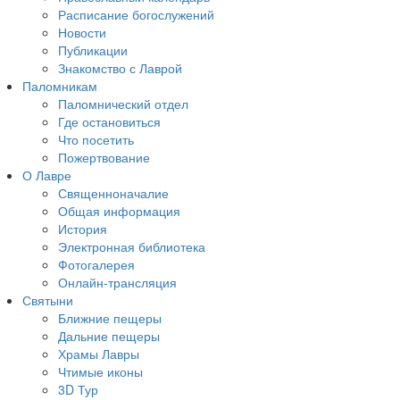
Расписание богослужений
Новости
Публикации
Знакомство с Лаврой
Паломникам
Паломнический отдел
Где остановиться
Что посетить
Пожертвование
О Лавре
Священноначалие
Общая информация
История
Электронная библиотека
Фотогалерея
Онлайн-трансляция
Святыни
Ближние пещеры
Дальние пещеры
Храмы Лавры
Чтимые иконы
3D Тур