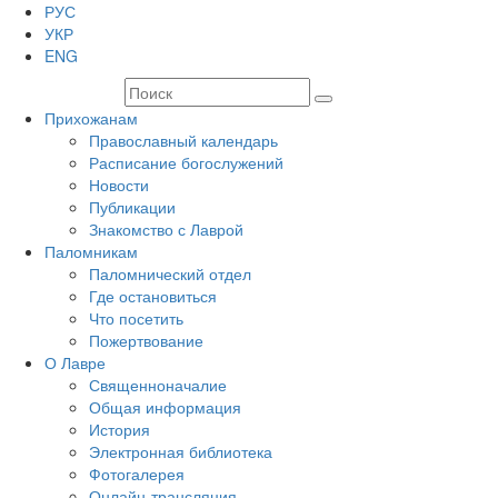
РУС
УКР
ENG
Прихожанам
Православный календарь
Расписание богослужений
Новости
Публикации
Знакомство с Лаврой
Паломникам
Паломнический отдел
Где остановиться
Что посетить
Пожертвование
О Лавре
Священноначалие
Общая информация
История
Электронная библиотека
Фотогалерея
Онлайн-трансляция