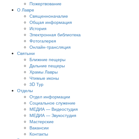
Пожертвование
О Лавре
Священноначалие
Общая информация
История
Электронная библиотека
Фотогалерея
Онлайн-трансляция
Святыни
Ближние пещеры
Дальние пещеры
Храмы Лавры
Чтимые иконы
3D Тур
Отделы
Отдел информации
Социальное служение
МЕДИА — Видеостудия
МЕДИА — Звукостудия
Мастерские
Вакансии
Контакты