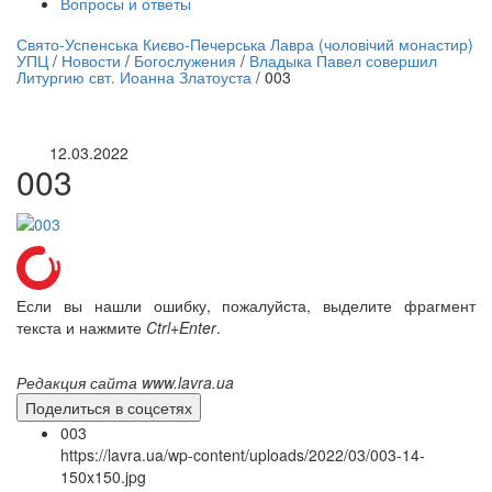
Вопросы и ответы
нлайн трансляция |
12 сентября
Свято-Успенська Києво-Печерська Лавра (чоловічий монастир)
УПЦ
/
Новости
/
Богослужения
/
Владыка Павел совершил
Название трансляции
Литургию свт. Иоанна Златоуста
/
003
12.03.2022
003
Если вы нашли ошибку, пожалуйста, выделите фрагмент
текста и нажмите
Ctrl+Enter
.
Редакция сайта www.lavra.ua
Поделиться в соцсетях
003
https://lavra.ua/wp-content/uploads/2022/03/003-14-
150x150.jpg