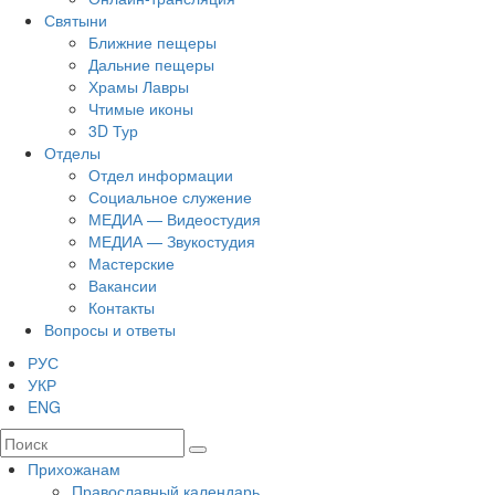
Святыни
Ближние пещеры
Дальние пещеры
Храмы Лавры
Чтимые иконы
3D Тур
Отделы
Отдел информации
Социальное служение
МЕДИА — Видеостудия
МЕДИА — Звукостудия
Мастерские
Вакансии
Контакты
Вопросы и ответы
РУС
УКР
ENG
Прихожанам
Православный календарь