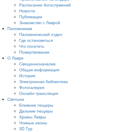
Расписание богослужений
Новости
Публикации
Знакомство с Лаврой
Паломникам
Паломнический отдел
Где остановиться
Что посетить
Пожертвование
О Лавре
Священноначалие
Общая информация
История
Электронная библиотека
Фотогалерея
Онлайн-трансляция
Святыни
Ближние пещеры
Дальние пещеры
Храмы Лавры
Чтимые иконы
3D Тур