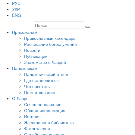
РУС
УКР
ENG
Прихожанам
Православный календарь
Расписание богослужений
Новости
Публикации
Знакомство с Лаврой
Паломникам
Паломнический отдел
Где остановиться
Что посетить
Пожертвование
О Лавре
Священноначалие
Общая информация
История
Электронная библиотека
Фотогалерея
Онлайн-трансляция