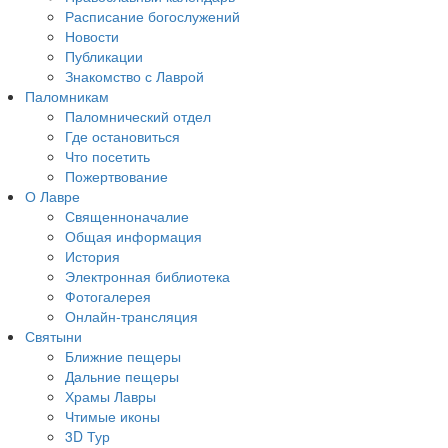
Расписание богослужений
Новости
Публикации
Знакомство с Лаврой
Паломникам
Паломнический отдел
Где остановиться
Что посетить
Пожертвование
О Лавре
Священноначалие
Общая информация
История
Электронная библиотека
Фотогалерея
Онлайн-трансляция
Святыни
Ближние пещеры
Дальние пещеры
Храмы Лавры
Чтимые иконы
3D Тур