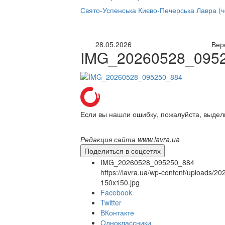
нлайн трансляция |
12 сентября
Свято-Успенська Києво-Печерська Лавра (
Название трансляции
28.05.2026
Вер
IMG_20260528_095
Если вы нашли ошибку, пожалуйста, выдел
Редакция сайта www.lavra.ua
Поделиться в соцсетях
IMG_20260528_095250_884
https://lavra.ua/wp-content/uploads
150x150.jpg
Facebook
Twitter
ВКонтакте
Одноклассники