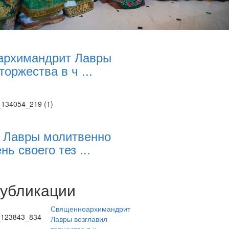
архимандрит Лавры
торжества в ч ...
 Лавры молитвенно
нь своего тез ...
публикации
Священноархимандрит
Лавры возглавил