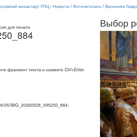
чоловічий монастир) УПЦ
/
Новости
/
Фотолетопись
/
Весенняя Лавр
Выбор р
сия для печати
Онлайн трансляции
250_884
12 сентября 2015
Назван
12 сентября 2015
Назван
12 сентября 2015
Назван
12 сентября 2015
Назван
12 сентября 2015
Назван
12 сентября 2015
Назван
ите фрагмент текста и нажмите
Ctrl+Enter
.
12 сентября 2015
Назван
12 сентября 2015
Назван
Перейти к архиву
/2026/05/IMG_20260528_095250_884-