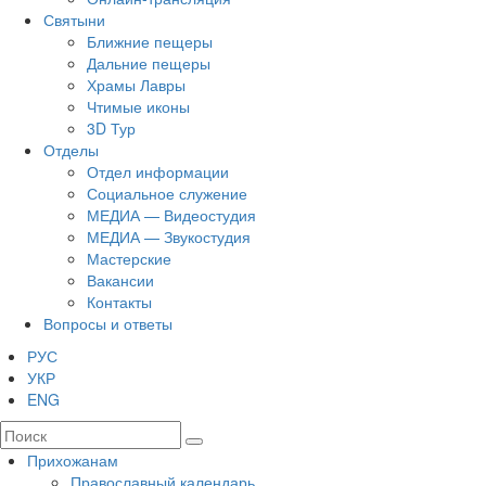
Святыни
Ближние пещеры
Дальние пещеры
Храмы Лавры
Чтимые иконы
3D Тур
Отделы
Отдел информации
Социальное служение
МЕДИА — Видеостудия
МЕДИА — Звукостудия
Мастерские
Вакансии
Контакты
Вопросы и ответы
РУС
УКР
ENG
Прихожанам
Православный календарь