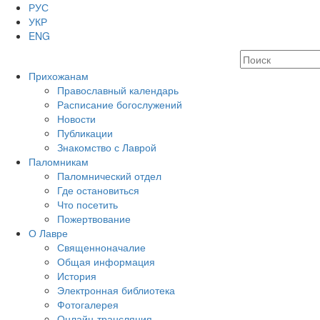
РУС
УКР
ENG
Прихожанам
Православный календарь
Расписание богослужений
Новости
Публикации
Знакомство с Лаврой
Паломникам
Паломнический отдел
Где остановиться
Что посетить
Пожертвование
О Лавре
Священноначалие
Общая информация
История
Электронная библиотека
Фотогалерея
Онлайн-трансляция