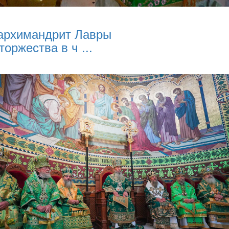
архимандрит Лавры
торжества в ч ...