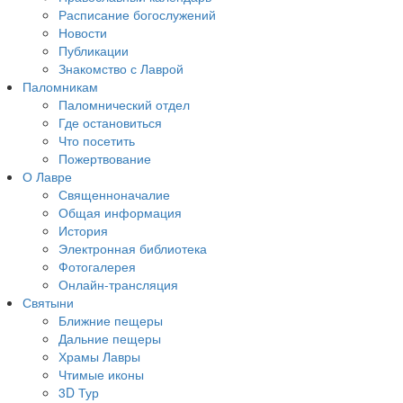
Расписание богослужений
Новости
Публикации
Знакомство с Лаврой
Паломникам
Паломнический отдел
Где остановиться
Что посетить
Пожертвование
О Лавре
Священноначалие
Общая информация
История
Электронная библиотека
Фотогалерея
Онлайн-трансляция
Святыни
Ближние пещеры
Дальние пещеры
Храмы Лавры
Чтимые иконы
3D Тур