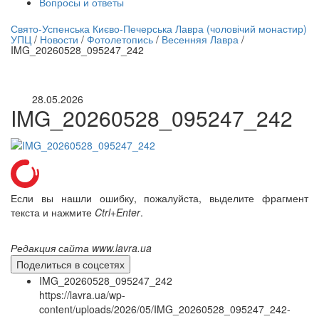
Вопросы и ответы
нлайн трансляция |
12 сентября
Свято-Успенська Києво-Печерська Лавра (чоловічий монастир)
УПЦ
/
Новости
/
Фотолетопись
/
Весенняя Лавра
/
Название трансляции
IMG_20260528_095247_242
28.05.2026
IMG_20260528_095247_242
Если вы нашли ошибку, пожалуйста, выделите фрагмент
текста и нажмите
Ctrl+Enter
.
Редакция сайта www.lavra.ua
Поделиться в соцсетях
IMG_20260528_095247_242
https://lavra.ua/wp-
content/uploads/2026/05/IMG_20260528_095247_242-