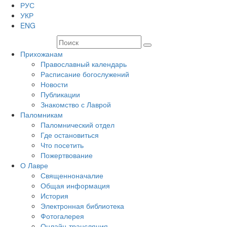
РУС
УКР
ENG
Прихожанам
Православный календарь
Расписание богослужений
Новости
Публикации
Знакомство с Лаврой
Паломникам
Паломнический отдел
Где остановиться
Что посетить
Пожертвование
О Лавре
Священноначалие
Общая информация
История
Электронная библиотека
Фотогалерея
Онлайн-трансляция