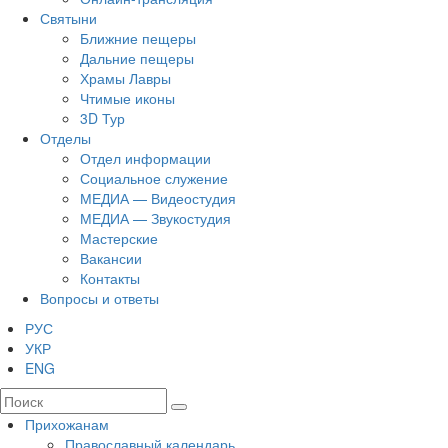
Святыни
Ближние пещеры
Дальние пещеры
Храмы Лавры
Чтимые иконы
3D Тур
Отделы
Отдел информации
Социальное служение
МЕДИА — Видеостудия
МЕДИА — Звукостудия
Мастерские
Вакансии
Контакты
Вопросы и ответы
РУС
УКР
ENG
Прихожанам
Православный календарь