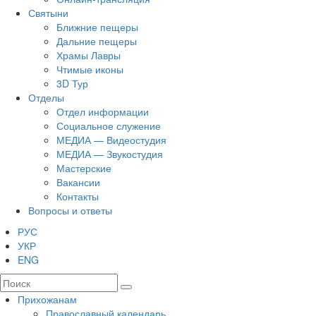
Святыни
Ближние пещеры
Дальние пещеры
Храмы Лавры
Чтимые иконы
3D Тур
Отделы
Отдел информации
Социальное служение
МЕДИА — Видеостудия
МЕДИА — Звукостудия
Мастерские
Вакансии
Контакты
Вопросы и ответы
РУС
УКР
ENG
Прихожанам
Православный календарь