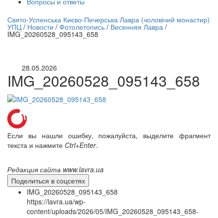
Вопросы и ответы
нлайн трансляция |
12 сентября
Свято-Успенська Києво-Печерська Лавра (чоловічий монастир)
УПЦ
/
Новости
/
Фотолетопись
/
Весенняя Лавра
/
Название трансляции
IMG_20260528_095143_658
28.05.2026
IMG_20260528_095143_658
Если вы нашли ошибку, пожалуйста, выделите фрагмент
текста и нажмите
Ctrl+Enter
.
Редакция сайта www.lavra.ua
Поделиться в соцсетях
IMG_20260528_095143_658
https://lavra.ua/wp-
content/uploads/2026/05/IMG_20260528_095143_658-