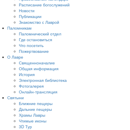
Расписание богослужений
Новости
Публикации
Знакомство с Лаврой
Паломникам
Паломнический отдел
Где остановиться
Что посетить
Пожертвование
О Лавре
Священноначалие
Общая информация
История
Электронная библиотека
Фотогалерея
Онлайн-трансляция
Святыни
Ближние пещеры
Дальние пещеры
Храмы Лавры
Чтимые иконы
3D Тур