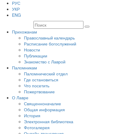
РУС
УКР
ENG
Прихожанам
Православный календарь
Расписание богослужений
Новости
Публикации
Знакомство с Лаврой
Паломникам
Паломнический отдел
Где остановиться
Что посетить
Пожертвование
О Лавре
Священноначалие
Общая информация
История
Электронная библиотека
Фотогалерея
Онлайн-трансляция