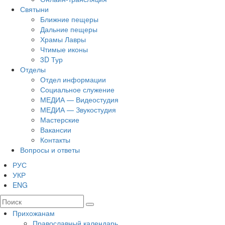
Святыни
Ближние пещеры
Дальние пещеры
Храмы Лавры
Чтимые иконы
3D Тур
Отделы
Отдел информации
Социальное служение
МЕДИА — Видеостудия
МЕДИА — Звукостудия
Мастерские
Вакансии
Контакты
Вопросы и ответы
РУС
УКР
ENG
Прихожанам
Православный календарь