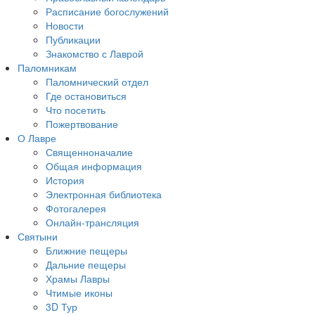
Расписание богослужений
Новости
Публикации
Знакомство с Лаврой
Паломникам
Паломнический отдел
Где остановиться
Что посетить
Пожертвование
О Лавре
Священноначалие
Общая информация
История
Электронная библиотека
Фотогалерея
Онлайн-трансляция
Святыни
Ближние пещеры
Дальние пещеры
Храмы Лавры
Чтимые иконы
3D Тур