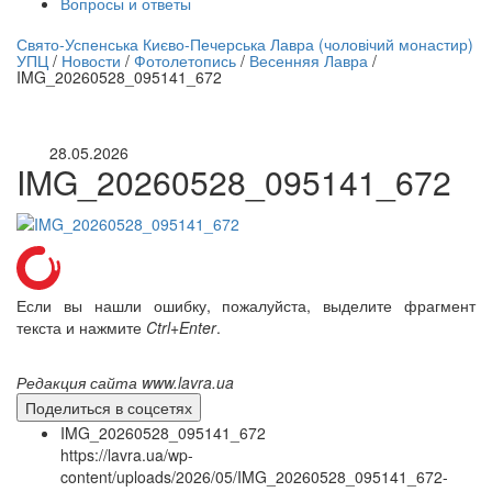
Вопросы и ответы
нлайн трансляция |
12 сентября
Свято-Успенська Києво-Печерська Лавра (чоловічий монастир)
УПЦ
/
Новости
/
Фотолетопись
/
Весенняя Лавра
/
Название трансляции
IMG_20260528_095141_672
28.05.2026
IMG_20260528_095141_672
Если вы нашли ошибку, пожалуйста, выделите фрагмент
текста и нажмите
Ctrl+Enter
.
Редакция сайта www.lavra.ua
Поделиться в соцсетях
IMG_20260528_095141_672
https://lavra.ua/wp-
content/uploads/2026/05/IMG_20260528_095141_672-