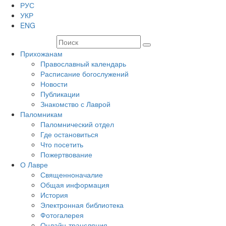
РУС
УКР
ENG
Прихожанам
Православный календарь
Расписание богослужений
Новости
Публикации
Знакомство с Лаврой
Паломникам
Паломнический отдел
Где остановиться
Что посетить
Пожертвование
О Лавре
Священноначалие
Общая информация
История
Электронная библиотека
Фотогалерея
Онлайн-трансляция