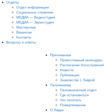
Отделы
Отдел информации
Социальное служение
МЕДИА — Видеостудия
МЕДИА — Звукостудия
Мастерские
Вакансии
Контакты
Вопросы и ответы
Прихожанам
Православный календарь
Расписание богослужений
Новости
Публикации
Знакомство с Лаврой
Паломникам
Паломнический отдел
Где остановиться
Что посетить
Пожертвование
О Лавре