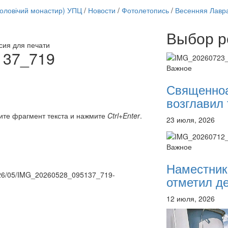
чоловічий монастир) УПЦ
/
Новости
/
Фотолетопись
/
Весенняя Лавр
Выбор р
сия для печати
Онлайн трансляции
137_719
12 сентября 2015
Назван
Важное
12 сентября 2015
Назван
12 сентября 2015
Назван
Священно
12 сентября 2015
Назван
возглавил 
12 сентября 2015
Назван
12 сентября 2015
Назван
ите фрагмент текста и нажмите
Ctrl+Enter
.
23 июля, 2026
12 сентября 2015
Назван
12 сентября 2015
Назван
Перейти к архиву
Важное
Наместник
/2026/05/IMG_20260528_095137_719-
отметил де
12 июля, 2026