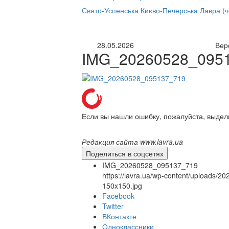
нлайн трансляция |
12 сентября
Свято-Успенська Києво-Печерська Лавра (
Название трансляции
28.05.2026
Вер
IMG_20260528_095
Если вы нашли ошибку, пожалуйста, выдел
Редакция сайта www.lavra.ua
Поделиться в соцсетях
IMG_20260528_095137_719
https://lavra.ua/wp-content/uploads
150x150.jpg
Facebook
Twitter
ВКонтакте
Одноклассники