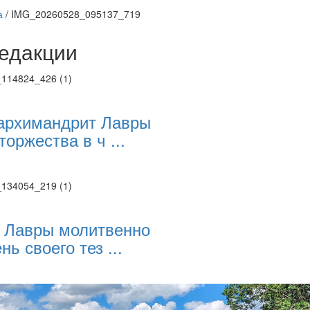
а
/
IMG_20260528_095137_719
едакции
Веб-камеры
ие трансляции
ие трансляции
ие трансляции
архимандрит Лавры
ие трансляции
торжества в ч ...
ие трансляции
ие трансляции
ие трансляции
ие трансляции
 Лавры молитвенно
нь своего тез ...