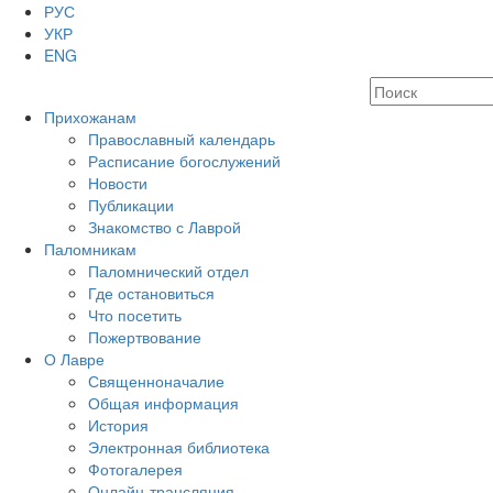
РУС
УКР
ENG
Прихожанам
Православный календарь
Расписание богослужений
Новости
Публикации
Знакомство с Лаврой
Паломникам
Паломнический отдел
Где остановиться
Что посетить
Пожертвование
О Лавре
Священноначалие
Общая информация
История
Электронная библиотека
Фотогалерея
Онлайн-трансляция