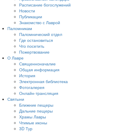
Расписание богослужений
Новости
Публикации
Знакомство с Лаврой
Паломникам
Паломнический отдел
Где остановиться
Что посетить
Пожертвование
О Лавре
Священноначалие
Общая информация
История
Электронная библиотека
Фотогалерея
Онлайн-трансляция
Святыни
Ближние пещеры
Дальние пещеры
Храмы Лавры
Чтимые иконы
3D Тур