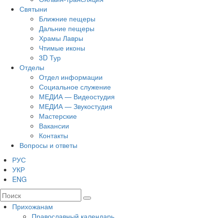
Святыни
Ближние пещеры
Дальние пещеры
Храмы Лавры
Чтимые иконы
3D Тур
Отделы
Отдел информации
Социальное служение
МЕДИА — Видеостудия
МЕДИА — Звукостудия
Мастерские
Вакансии
Контакты
Вопросы и ответы
РУС
УКР
ENG
Прихожанам
Православный календарь