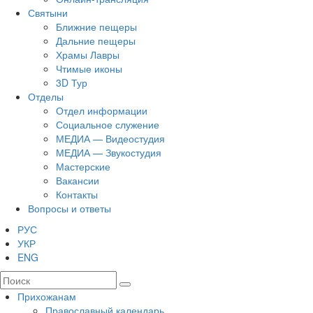
Святыни
Ближние пещеры
Дальние пещеры
Храмы Лавры
Чтимые иконы
3D Тур
Отделы
Отдел информации
Социальное служение
МЕДИА — Видеостудия
МЕДИА — Звукостудия
Мастерские
Вакансии
Контакты
Вопросы и ответы
РУС
УКР
ENG
Прихожанам
Православный календарь