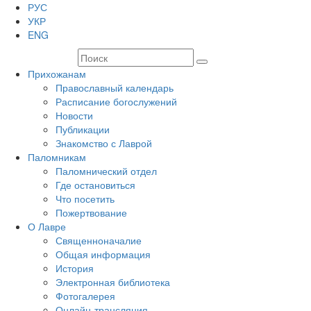
РУС
УКР
ENG
Прихожанам
Православный календарь
Расписание богослужений
Новости
Публикации
Знакомство с Лаврой
Паломникам
Паломнический отдел
Где остановиться
Что посетить
Пожертвование
О Лавре
Священноначалие
Общая информация
История
Электронная библиотека
Фотогалерея
Онлайн-трансляция