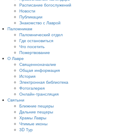
Расписание богослужений
Новости
Публикации
Знакомство с Лаврой
Паломникам
Паломнический отдел
Где остановиться
Что посетить
Пожертвование
О Лавре
Священноначалие
Общая информация
История
Электронная библиотека
Фотогалерея
Онлайн-трансляция
Святыни
Ближние пещеры
Дальние пещеры
Храмы Лавры
Чтимые иконы
3D Тур