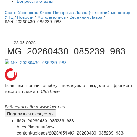
Вопросы и ответы
нлайн трансляция |
12 сентября
Свято-Успенська Києво-Печерська Лавра (чоловічий монастир)
УПЦ
/
Новости
/
Фотолетопись
/
Весенняя Лавра
/
Название трансляции
IMG_20260430_085239_983
28.05.2026
IMG_20260430_085239_983
Если вы нашли ошибку, пожалуйста, выделите фрагмент
текста и нажмите
Ctrl+Enter
.
Редакция сайта www.lavra.ua
Поделиться в соцсетях
IMG_20260430_085239_983
https://lavra.ua/wp-
content/uploads/2026/05/IMG_20260430_085239_983-