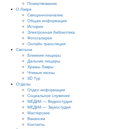
Пожертвование
О Лавре
Священноначалие
Общая информация
История
Электронная библиотека
Фотогалерея
Онлайн-трансляция
Святыни
Ближние пещеры
Дальние пещеры
Храмы Лавры
Чтимые иконы
3D Тур
Отделы
Отдел информации
Социальное служение
МЕДИА — Видеостудия
МЕДИА — Звукостудия
Мастерские
Вакансии
Контакты