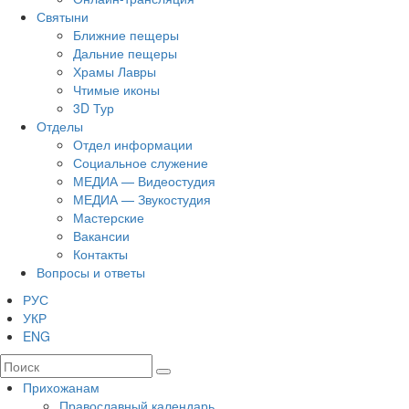
Святыни
Ближние пещеры
Дальние пещеры
Храмы Лавры
Чтимые иконы
3D Тур
Отделы
Отдел информации
Социальное служение
МЕДИА — Видеостудия
МЕДИА — Звукостудия
Мастерские
Вакансии
Контакты
Вопросы и ответы
РУС
УКР
ENG
Прихожанам
Православный календарь