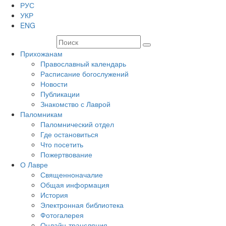
РУС
УКР
ENG
Прихожанам
Православный календарь
Расписание богослужений
Новости
Публикации
Знакомство с Лаврой
Паломникам
Паломнический отдел
Где остановиться
Что посетить
Пожертвование
О Лавре
Священноначалие
Общая информация
История
Электронная библиотека
Фотогалерея
Онлайн-трансляция