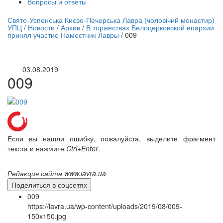
Вопросы и ответы
нлайн трансляция |
12 сентября
Свято-Успенська Києво-Печерська Лавра (чоловічий монастир)
УПЦ
/
Новости
/
Архив
/
В торжествах Белоцерковской епархии
Название трансляции
принял участие Наместник Лавры
/
009
03.08.2019
009
Если вы нашли ошибку, пожалуйста, выделите фрагмент
текста и нажмите
Ctrl+Enter
.
Редакция сайта www.lavra.ua
Поделиться в соцсетях
009
https://lavra.ua/wp-content/uploads/2019/08/009-
150x150.jpg