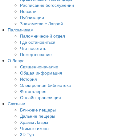
Расписание богослужений
Новости
Публикации
Знакомство с Лаврой
Паломникам
Паломнический отдел
Где остановиться
Что посетить
Пожертвование
О Лавре
Священноначалие
Общая информация
История
Электронная библиотека
Фотогалерея
Онлайн-трансляция
Святыни
Ближние пещеры
Дальние пещеры
Храмы Лавры
Чтимые иконы
3D Тур