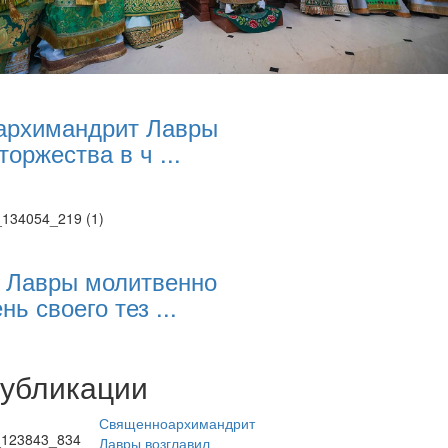
архимандрит Лавры
торжества в ч ...
 Лавры молитвенно
нь своего тез ...
публикации
Священноархимандрит
Лавры возглавил