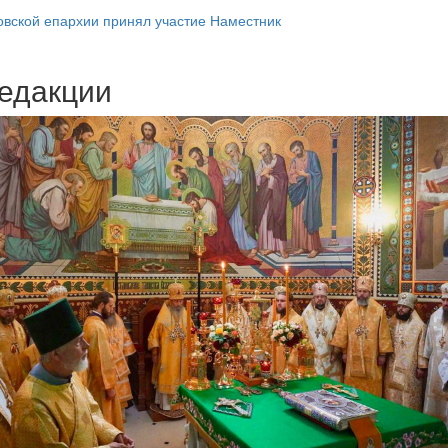
овской епархии принял участие Наместник
едакции
Веб-камеры
ие трансляции
ие трансляции
ие трансляции
ие трансляции
ие трансляции
ие трансляции
ие трансляции
ие трансляции