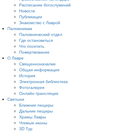
Расписание богослужений
Новости
Публикации
Знакомство с Лаврой
Паломникам
Паломнический отдел
Где остановиться
Что посетить
Пожертвование
О Лавре
Священноначалие
Общая информация
История
Электронная библиотека
Фотогалерея
Онлайн-трансляция
Святыни
Ближние пещеры
Дальние пещеры
Храмы Лавры
Чтимые иконы
3D Тур