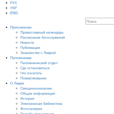
РУС
УКР
ENG
Прихожанам
Православный календарь
Расписание богослужений
Новости
Публикации
Знакомство с Лаврой
Паломникам
Паломнический отдел
Где остановиться
Что посетить
Пожертвование
О Лавре
Священноначалие
Общая информация
История
Электронная библиотека
Фотогалерея
Онлайн-трансляция