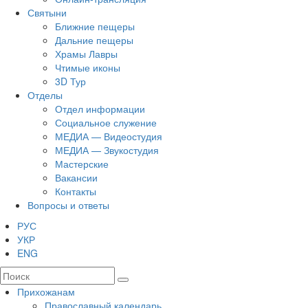
Святыни
Ближние пещеры
Дальние пещеры
Храмы Лавры
Чтимые иконы
3D Тур
Отделы
Отдел информации
Социальное служение
МЕДИА — Видеостудия
МЕДИА — Звукостудия
Мастерские
Вакансии
Контакты
Вопросы и ответы
РУС
УКР
ENG
Прихожанам
Православный календарь