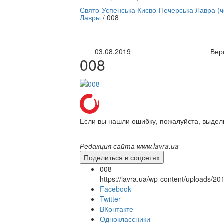
нлайн трансляция |
12 сентября
Свято-Успенська Києво-Печерська Лавра (
Лавры
/
008
Название трансляции
03.08.2019
Вер
008
Если вы нашли ошибку, пожалуйста, выдел
Редакция сайта www.lavra.ua
Поделиться в соцсетях
008
https://lavra.ua/wp-content/uploads/2
Facebook
Twitter
ВКонтакте
Одноклассники