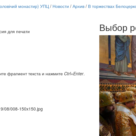
чоловічий монастир) УПЦ
/
Новости
/
Архив
/
В торжествах Белоцерк
Выбор р
Онлайн трансляции
сия для печати
12 сентября 2015
Назван
12 сентября 2015
Назван
12 сентября 2015
Назван
12 сентября 2015
Назван
12 сентября 2015
Назван
12 сентября 2015
Назван
12 сентября 2015
Назван
ите фрагмент текста и нажмите
Ctrl+Enter
.
12 сентября 2015
Назван
Перейти к архиву
019/08/008-150x150.jpg