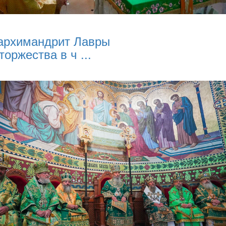
архимандрит Лавры
торжества в ч ...