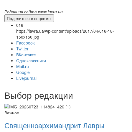
Редакция сайта www.lavra.ua
Поделиться в соцсетях
016
https://lavra.ua/wp-content/uploads/2017/04/016-18-
150x150.jpg
Facebook
Twitter
ВКонтакте
Одноклассники
Mail.ru
Онлайн трансляции
Веб-камеры
Google+
12 сентября 2015
Название трансляции
Livejournal
12 сентября 2015
Название трансляции
12 сентября 2015
Название трансляции
12 сентября 2015
Название трансляции
Выбор редакции
12 сентября 2015
Название трансляции
12 сентября 2015
Название трансляции
12 сентября 2015
Название трансляции
Важное
12 сентября 2015
Название трансляции
Священноархимандрит Лавры
Перейти к архиву