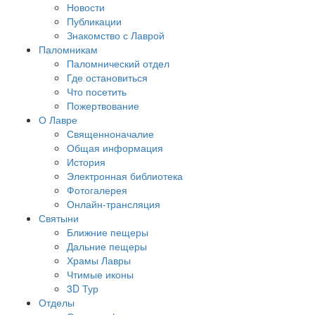
Новости
Публикации
Знакомство с Лаврой
Паломникам
Паломнический отдел
Где остановиться
Что посетить
Пожертвование
О Лавре
Священноначалие
Общая информация
История
Электронная библиотека
Фотогалерея
Онлайн-трансляция
Святыни
Ближние пещеры
Дальние пещеры
Храмы Лавры
Чтимые иконы
3D Тур
Отделы