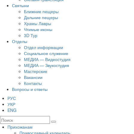
Святыни
Ближние пещеры
Дальние пещеры
Храмы Лавры
Чтимые иконы
3D Тур
Отделы
Отдел информации
Социальное служение
МЕДИА — Видеостудия
МЕДИА — Звукостудия
Мастерские
Вакансии
Контакты
Вопросы и ответы
РУС
УКР
ENG
Прихожанам
Православный календарь