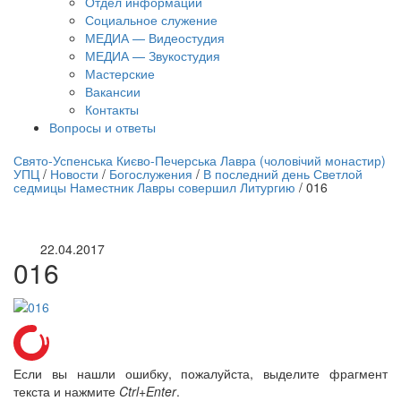
Отдел информации
Социальное служение
МЕДИА — Видеостудия
МЕДИА — Звукостудия
Мастерские
Вакансии
Контакты
Вопросы и ответы
нлайн трансляция |
12 сентября
Свято-Успенська Києво-Печерська Лавра (чоловічий монастир)
УПЦ
/
Новости
/
Богослужения
/
В последний день Светлой
Название трансляции
седмицы Наместник Лавры совершил Литургию
/
016
22.04.2017
016
Если вы нашли ошибку, пожалуйста, выделите фрагмент
текста и нажмите
Ctrl+Enter
.