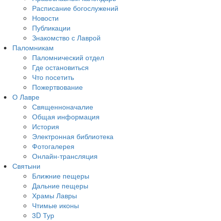
Расписание богослужений
Новости
Публикации
Знакомство с Лаврой
Паломникам
Паломнический отдел
Где остановиться
Что посетить
Пожертвование
О Лавре
Священноначалие
Общая информация
История
Электронная библиотека
Фотогалерея
Онлайн-трансляция
Святыни
Ближние пещеры
Дальние пещеры
Храмы Лавры
Чтимые иконы
3D Тур