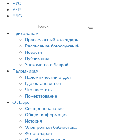
РУС
УКР
ENG
Прихожанам
Православный календарь
Расписание богослужений
Новости
Публикации
Знакомство с Лаврой
Паломникам
Паломнический отдел
Где остановиться
Что посетить
Пожертвование
О Лавре
Священноначалие
Общая информация
История
Электронная библиотека
Фотогалерея
Онлайн-трансляция