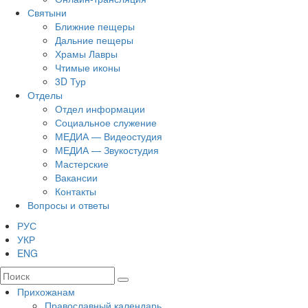
Святыни
Ближние пещеры
Дальние пещеры
Храмы Лавры
Чтимые иконы
3D Тур
Отделы
Отдел информации
Социальное служение
МЕДИА — Видеостудия
МЕДИА — Звукостудия
Мастерские
Вакансии
Контакты
Вопросы и ответы
РУС
УКР
ENG
Прихожанам
Православный календарь