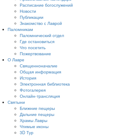
Расписание богослужений
Новости
Публикации
Знакомство с Лаврой
Паломникам
Паломнический отдел
Где остановиться
Что посетить
Пожертвование
О Лавре
Священноначалие
Общая информация
История
Электронная библиотека
Фотогалерея
Онлайн-трансляция
Святыни
Ближние пещеры
Дальние пещеры
Храмы Лавры
Чтимые иконы
3D Тур