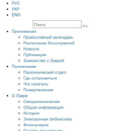
РУС
УКР
ENG
Прихожанам
Православный календарь
Расписание богослужений
Новости
Публикации
Знакомство с Лаврой
Паломникам
Паломнический отдел
Где остановиться
Что посетить
Пожертвование
О Лавре
Священноначалие
Общая информация
История
Электронная библиотека
Фотогалерея
Онлайн-трансляция