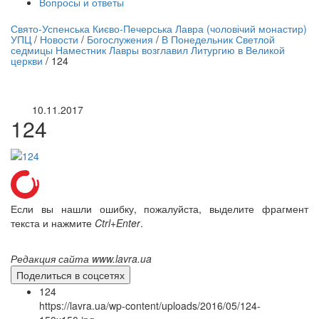
Вопросы и ответы
нлайн трансляция |
12 сентября
Свято-Успенська Києво-Печерська Лавра (чоловічий монастир)
УПЦ
/
Новости
/
Богослужения
/
В Понедельник Светлой
Название трансляции
седмицы Наместник Лавры возглавил Литургию в Великой
церкви
/
124
10.11.2017
124
Если вы нашли ошибку, пожалуйста, выделите фрагмент
текста и нажмите
Ctrl+Enter
.
Редакция сайта www.lavra.ua
Поделиться в соцсетях
124
https://lavra.ua/wp-content/uploads/2016/05/124-