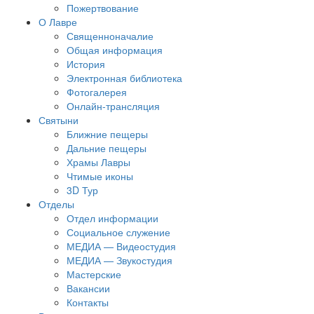
Пожертвование
О Лавре
Священноначалие
Общая информация
История
Электронная библиотека
Фотогалерея
Онлайн-трансляция
Святыни
Ближние пещеры
Дальние пещеры
Храмы Лавры
Чтимые иконы
3D Тур
Отделы
Отдел информации
Социальное служение
МЕДИА — Видеостудия
МЕДИА — Звукостудия
Мастерские
Вакансии
Контакты