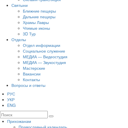
Святыни
Ближние пещеры
Дальние пещеры
Храмы Лавры
Чтимые иконы
3D Тур
Отделы
Отдел информации
Социальное служение
МЕДИА — Видеостудия
МЕДИА — Звукостудия
Мастерские
Вакансии
Контакты
Вопросы и ответы
РУС
УКР
ENG
Прихожанам
Православный календарь