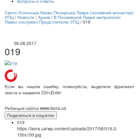
Вопросы и ответы
нлайн трансляция |
12 сентября
Свято-Успенська Києво-Печерська Лавра (чоловічий монастир)
УПЦ
/
Новости
/
Архив
/
В Почаевской Лавре митрополит
Название трансляции
Павел сослужил Предстоятелю УПЦ
/
019
06.08.2017
019
Если вы нашли ошибку, пожалуйста, выделите фрагмент
текста и нажмите
Ctrl+Enter
.
Редакция сайта www.lavra.ua
Поделиться в соцсетях
019
https://lavra.ua/wp-content/uploads/2017/08/019-2-
150x150.jpg