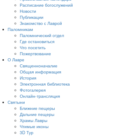
Расписание богослужений
Новости
Публикации
Знакомство с Лаврой
Паломникам
Паломнический отдел
Где остановиться
Что посетить
Пожертвование
О Лавре
Священноначалие
Общая информация
История
Электронная библиотека
Фотогалерея
Онлайн-трансляция
Святыни
Ближние пещеры
Дальние пещеры
Храмы Лавры
Чтимые иконы
3D Тур