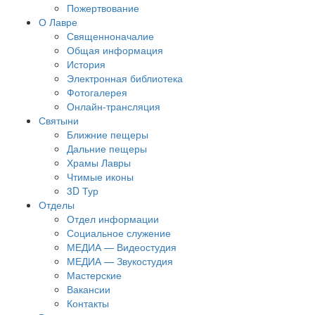
Пожертвование
О Лавре
Священноначалие
Общая информация
История
Электронная библиотека
Фотогалерея
Онлайн-трансляция
Святыни
Ближние пещеры
Дальние пещеры
Храмы Лавры
Чтимые иконы
3D Тур
Отделы
Отдел информации
Социальное служение
МЕДИА — Видеостудия
МЕДИА — Звукостудия
Мастерские
Вакансии
Контакты