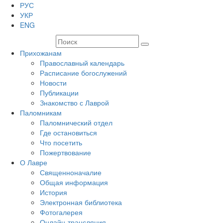
РУС
УКР
ENG
Прихожанам
Православный календарь
Расписание богослужений
Новости
Публикации
Знакомство с Лаврой
Паломникам
Паломнический отдел
Где остановиться
Что посетить
Пожертвование
О Лавре
Священноначалие
Общая информация
История
Электронная библиотека
Фотогалерея
Онлайн-трансляция