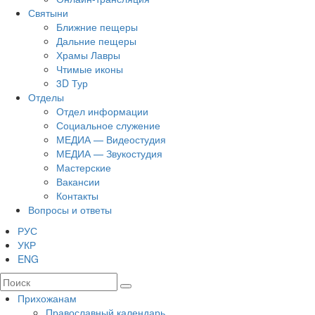
Святыни
Ближние пещеры
Дальние пещеры
Храмы Лавры
Чтимые иконы
3D Тур
Отделы
Отдел информации
Социальное служение
МЕДИА — Видеостудия
МЕДИА — Звукостудия
Мастерские
Вакансии
Контакты
Вопросы и ответы
РУС
УКР
ENG
Прихожанам
Православный календарь