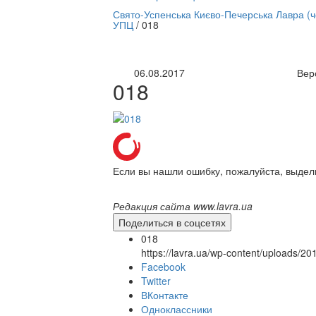
нлайн трансляция |
12 сентября
Свято-Успенська Києво-Печерська Лавра (
УПЦ
/
018
Название трансляции
06.08.2017
Вер
018
Если вы нашли ошибку, пожалуйста, выдел
Редакция сайта www.lavra.ua
Поделиться в соцсетях
018
https://lavra.ua/wp-content/uploads/2
Facebook
Twitter
ВКонтакте
Одноклассники