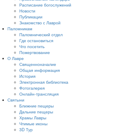
Расписание богослужений
Новости
Публикации
Знакомство с Лаврой
Паломникам
Паломнический отдел
Где остановиться
Что посетить
Пожертвование
О Лавре
Священноначалие
Общая информация
История
Электронная библиотека
Фотогалерея
Онлайн-трансляция
Святыни
Ближние пещеры
Дальние пещеры
Храмы Лавры
Чтимые иконы
3D Тур