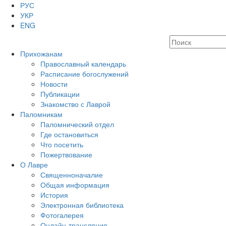
РУС
УКР
ENG
Прихожанам
Православный календарь
Расписание богослужений
Новости
Публикации
Знакомство с Лаврой
Паломникам
Паломнический отдел
Где остановиться
Что посетить
Пожертвование
О Лавре
Священноначалие
Общая информация
История
Электронная библиотека
Фотогалерея
Онлайн-трансляция