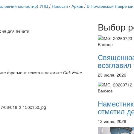
чоловічий монастир) УПЦ
/
Новости
/
Архив
/
В Почаевской Лавре ми
Выбор р
Онлайн трансляции
сия для печати
12 сентября 2015
Назван
12 сентября 2015
Назван
Важное
12 сентября 2015
Назван
12 сентября 2015
Назван
Священно
12 сентября 2015
Назван
возглавил 
12 сентября 2015
Назван
12 сентября 2015
Назван
ите фрагмент текста и нажмите
Ctrl+Enter
.
23 июля, 2026
12 сентября 2015
Назван
Перейти к архиву
Важное
Наместник
017/08/018-2-150x150.jpg
отметил де
12 июля, 2026