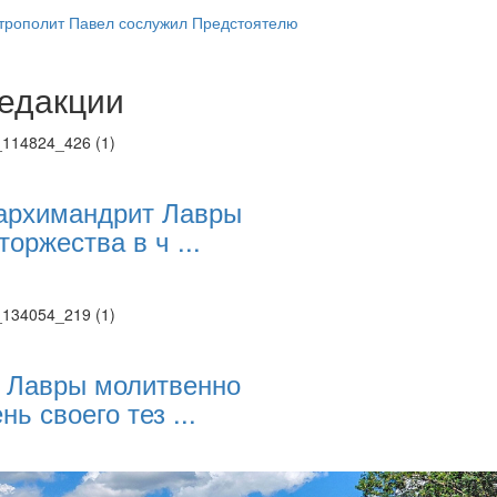
трополит Павел сослужил Предстоятелю
едакции
Веб-камеры
ие трансляции
ие трансляции
ие трансляции
ие трансляции
архимандрит Лавры
ие трансляции
торжества в ч ...
ие трансляции
ие трансляции
ие трансляции
 Лавры молитвенно
нь своего тез ...