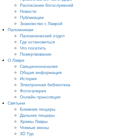
Расписание богослужений
Новости
Публикации
Знакомство с Лаврой
Паломникам
Паломнический отдел
Где остановиться
Что посетить
Пожертвование
О Лавре
Священноначалие
Общая информация
История
Электронная библиотека
Фотогалерея
Онлайн-трансляция
Святыни
Ближние пещеры
Дальние пещеры
Храмы Лавры
Чтимые иконы
3D Тур