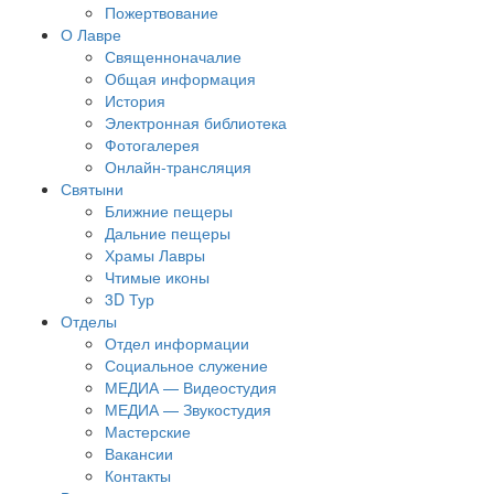
Пожертвование
О Лавре
Священноначалие
Общая информация
История
Электронная библиотека
Фотогалерея
Онлайн-трансляция
Святыни
Ближние пещеры
Дальние пещеры
Храмы Лавры
Чтимые иконы
3D Тур
Отделы
Отдел информации
Социальное служение
МЕДИА — Видеостудия
МЕДИА — Звукостудия
Мастерские
Вакансии
Контакты