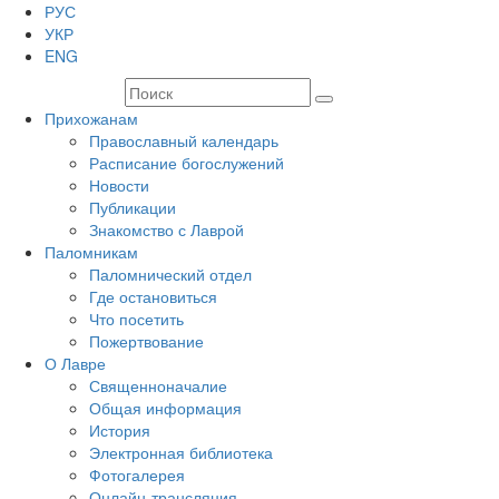
РУС
УКР
ENG
Прихожанам
Православный календарь
Расписание богослужений
Новости
Публикации
Знакомство с Лаврой
Паломникам
Паломнический отдел
Где остановиться
Что посетить
Пожертвование
О Лавре
Священноначалие
Общая информация
История
Электронная библиотека
Фотогалерея
Онлайн-трансляция