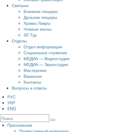
Святыни
Ближние пещеры
Дальние пещеры
Храмы Лавры
Чтимые иконы
3D Тур
Отделы
Отдел информации
Социальное служение
МЕДИА — Видеостудия
МЕДИА — Звукостудия
Мастерские
Вакансии
Контакты
Вопросы и ответы
РУС
УКР
ENG
Прихожанам
Православный календарь