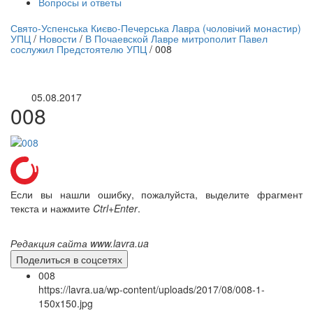
Вопросы и ответы
нлайн трансляция |
12 сентября
Свято-Успенська Києво-Печерська Лавра (чоловічий монастир)
УПЦ
/
Новости
/
В Почаевской Лавре митрополит Павел
Название трансляции
сослужил Предстоятелю УПЦ
/
008
05.08.2017
008
Если вы нашли ошибку, пожалуйста, выделите фрагмент
текста и нажмите
Ctrl+Enter
.
Редакция сайта www.lavra.ua
Поделиться в соцсетях
008
https://lavra.ua/wp-content/uploads/2017/08/008-1-
150x150.jpg