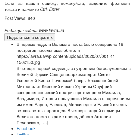
Если вы нашли ошибку, пожалуйста, выделите фрагмент
текста и нажмите
Ctrl+Enter
.
Post Views:
840
Редакция сайта www.lavra.ua
Поделиться в соцсетях
В первые недели Великого поста было совершено 16
постригов насельников обители
https://lavra.ua/wp-content/uploads/2020/07/001-41-
150x150.jpg
В четверг первой седмицы за утренним богослужением в
Великой Церкви Священноархимандрит Свято-
Успенской Киево-Печерской Лавры Блаженнейший
Митрополит Киевский и всея Украины Онуфрий
совершил иноческий постриг протоиереев Михаила,
Владимира, Игоря и послушника Михаила с наречением
им имен Аарон, Елеазар, Мелхиседек и Елисей в честь
ветхозаветных праотцев. В четверг второй седмицы
Великого поста в храме преподобного Антония
Печерского, […]
Facebook
Twitter