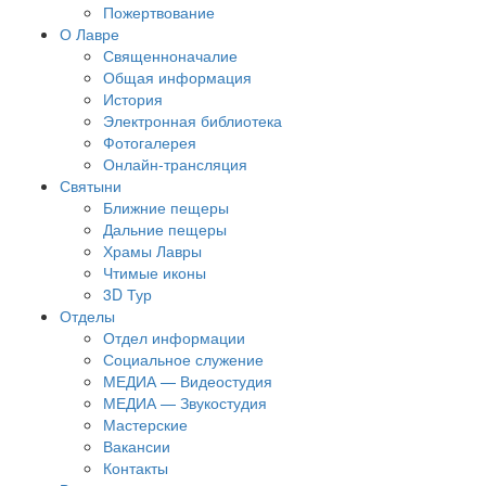
Пожертвование
О Лавре
Священноначалие
Общая информация
История
Электронная библиотека
Фотогалерея
Онлайн-трансляция
Святыни
Ближние пещеры
Дальние пещеры
Храмы Лавры
Чтимые иконы
3D Тур
Отделы
Отдел информации
Социальное служение
МЕДИА — Видеостудия
МЕДИА — Звукостудия
Мастерские
Вакансии
Контакты