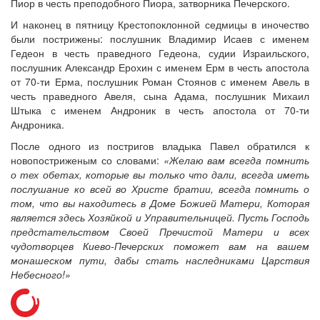
Пиор в честь преподобного Пиора, затворника Печерского.
И наконец в пятницу Крестопоклонной седмицы в иночество
были пострижены: послушник Владимир Исаев с именем
Гедеон в честь праведного Гедеона, судии Израильского,
послушник Александр Ерохин с именем Ерм в честь апостола
от 70-ти Ерма, послушник Роман Стоянов с именем Авель в
честь праведного Авеля, сына Адама, послушник Михаил
Штыка с именем Андроник в честь апостола от 70-ти
Андроника.
После одного из постригов владыка Павел обратился к
новопостриженым со словами:
«Желаю вам всегда помнить
о тех обетах, которые вы только что дали, всегда иметь
послушание ко всей во Христе братии, всегда помнить о
том, что вы находитесь в Доме Божией Матери, Которая
является здесь Хозяйкой и Управительницей. Пусть Господь
предстательством Своей Пречистой Матери и всех
чудотворцев Киево-Печерских поможет вам на вашем
монашеском пути, дабы стать наследниками Царствия
Небесного!»