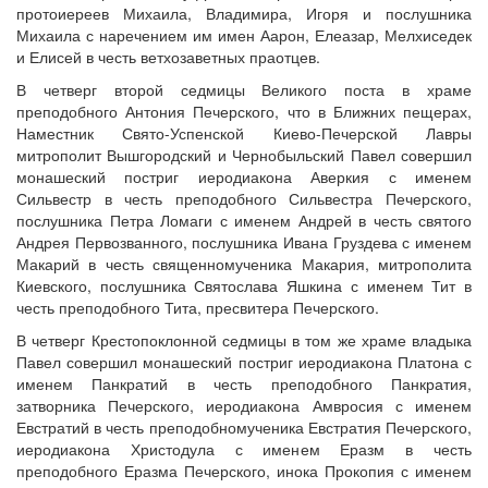
протоиереев Михаила, Владимира, Игоря и послушника
Михаила с наречением им имен Аарон, Елеазар, Мелхиседек
и Елисей в честь ветхозаветных праотцев.
В четверг второй седмицы Великого поста в храме
Онлайн трансляции
Веб-камеры
преподобного Антония Печерского, что в Ближних пещерах,
12 сентября 2015
Название трансляции
Наместник Свято-Успенской Киево-Печерской Лавры
12 сентября 2015
Название трансляции
митрополит Вышгородский и Чернобыльский Павел совершил
12 сентября 2015
Название трансляции
монашеский постриг иеродиакона Аверкия с именем
12 сентября 2015
Название трансляции
Сильвестр в честь преподобного Сильвестра Печерского,
12 сентября 2015
Название трансляции
послушника Петра Ломаги с именем Андрей в честь святого
12 сентября 2015
Название трансляции
Андрея Первозванного, послушника Ивана Груздева с именем
12 сентября 2015
Название трансляции
Макарий в честь священномученика Макария, митрополита
12 сентября 2015
Название трансляции
Киевского, послушника Святослава Яшкина с именем Тит в
Перейти к архиву
честь преподобного Тита, пресвитера Печерского.
В четверг Крестопоклонной седмицы в том же храме владыка
Павел совершил монашеский постриг иеродиакона Платона с
именем Панкратий в честь преподобного Панкратия,
затворника Печерского, иеродиакона Амвросия с именем
Евстратий в честь преподобномученика Евстратия Печерского,
иеродиакона Христодула с именем Еразм в честь
преподобного Еразма Печерского, инока Прокопия с именем