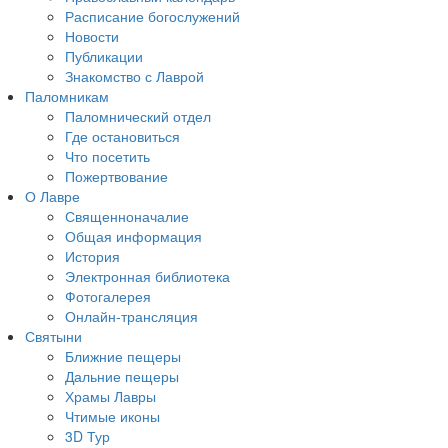
Расписание богослужений
Новости
Публикации
Знакомство с Лаврой
Паломникам
Паломнический отдел
Где остановиться
Что посетить
Пожертвование
О Лавре
Священноначалие
Общая информация
История
Электронная библиотека
Фотогалерея
Онлайн-трансляция
Святыни
Ближние пещеры
Дальние пещеры
Храмы Лавры
Чтимые иконы
3D Тур