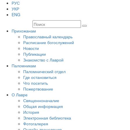
РУС
УКР
ENG
Прихожанам
Православный календарь
Расписание богослужений
Новости
Публикации
Знакомство с Лаврой
Паломникам
Паломнический отдел
Где остановиться
Что посетить
Пожертвование
О Лавре
Священноначалие
Общая информация
История
Электронная библиотека
Фотогалерея
Онлайн-трансляция