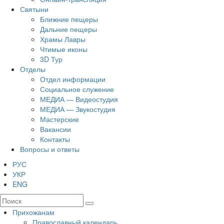
Святыни
Ближние пещеры
Дальние пещеры
Храмы Лавры
Чтимые иконы
3D Тур
Отделы
Отдел информации
Социальное служение
МЕДИА — Видеостудия
МЕДИА — Звукостудия
Мастерские
Вакансии
Контакты
Вопросы и ответы
РУС
УКР
ENG
Прихожанам
Православный календарь