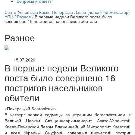
Вопросы и ответы
нлайн трансляция |
12 сентября
Свято-Успенська Києво-Печерська Лавра (чоловічий монастир)
УПЦ
/
Разное
/
В первые недели Великого поста было
Название трансляции
совершено 16 постригов насельников обители
Разное
15.07.2020
В первые недели Великого
поста было совершено 16
постригов насельников
обители
«Печерський Благовісник»
В четверг первой седмицы за утренним богослужением в
Великой Церкви Священноархимандрит Свято-Успенской
Киево-Печерской Лавры Блаженнейший Митрополит Киевский
и всея Украины Онуфрий совершил иноческий постриг