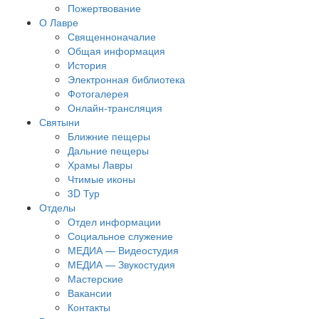
Пожертвование
О Лавре
Священноначалие
Общая информация
История
Электронная библиотека
Фотогалерея
Онлайн-трансляция
Святыни
Ближние пещеры
Дальние пещеры
Храмы Лавры
Чтимые иконы
3D Тур
Отделы
Отдел информации
Социальное служение
МЕДИА — Видеостудия
МЕДИА — Звукостудия
Мастерские
Вакансии
Контакты