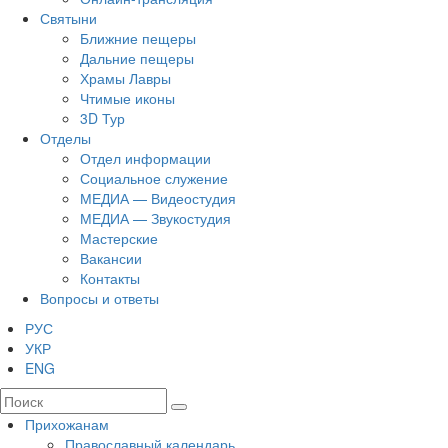
Святыни
Ближние пещеры
Дальние пещеры
Храмы Лавры
Чтимые иконы
3D Тур
Отделы
Отдел информации
Социальное служение
МЕДИА — Видеостудия
МЕДИА — Звукостудия
Мастерские
Вакансии
Контакты
Вопросы и ответы
РУС
УКР
ENG
Прихожанам
Православный календарь