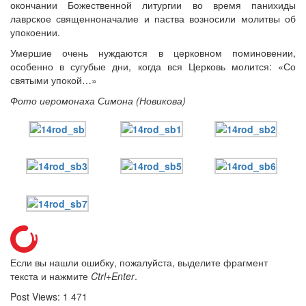
окончании Божественной литургии во время панихиды
лаврское священноначалие и паства возносили молитвы об
упокоении.
Умершие очень нуждаются в церковном поминовении,
Онлайн трансляции
Веб-камеры
особенно в сугубые дни, когда вся Церковь молится: «Со
12 сентября 2015
Название трансляции
святыми упокой…»
12 сентября 2015
Название трансляции
Фото иеромонаха Симона (Новикова)
12 сентября 2015
Название трансляции
12 сентября 2015
Название трансляции
12 сентября 2015
Название трансляции
12 сентября 2015
Название трансляции
12 сентября 2015
Название трансляции
12 сентября 2015
Название трансляции
Перейти к архиву
Если вы нашли ошибку, пожалуйста, выделите фрагмент
текста и нажмите
Ctrl+Enter
.
Post Views:
1 471