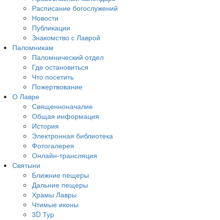
Расписание богослужений
Новости
Публикации
Знакомство с Лаврой
Паломникам
Паломнический отдел
Где остановиться
Что посетить
Пожертвование
О Лавре
Священноначалие
Общая информация
История
Электронная библиотека
Фотогалерея
Онлайн-трансляция
Святыни
Ближние пещеры
Дальние пещеры
Храмы Лавры
Чтимые иконы
3D Тур