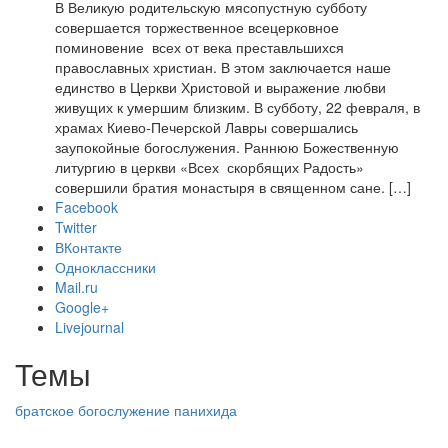
В Великую родительскую мясопустную субботу
совершается торжественное всецерковное
поминовение всех от века преставльшихся
православных христиан. В этом заключается наше
единство в Церкви Христовой и выражение любви
живущих к умершим близким. В субботу, 22 февраля, в
храмах Киево-Печерской Лавры совершались
заупокойные богослужения. Раннюю Божественную
литургию в церкви «Всех скорбящих Радость»
совершили братия монастыря в священном сане. […]
Facebook
Twitter
ВКонтакте
Одноклассники
Mail.ru
Google+
Livejournal
Темы
братское богослужение
панихида