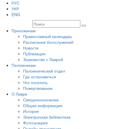
РУС
УКР
ENG
Прихожанам
Православный календарь
Расписание богослужений
Новости
Публикации
Знакомство с Лаврой
Паломникам
Паломнический отдел
Где остановиться
Что посетить
Пожертвование
О Лавре
Священноначалие
Общая информация
История
Электронная библиотека
Фотогалерея
Онлайн-трансляция