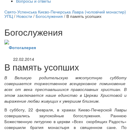
Вопросы и ответы
нлайн трансляция |
12 сентября
Свято-Успенська Києво-Печерська Лавра (чоловічий монастир)
УПЦ
/
Новости
/
Богослужения
/
В память усопших
Название трансляции
Богослужения
Фотогалерея
22.02.2014
В память усопших
В Великую родительскую мясопустную субботу
совершается торжественное всецерковное поминовение
всех от века преставльшихся православных христиан. В
этом заключается наше единство в Церкви Христовой и
выражение любви живущих к умершим близким.
В субботу, 22 февраля, в храмах Киево-Печерской Лавры
совершались заупокойные богослужения. Раннюю
Божественную литургию в церкви «Всех скорбящих Радость»
совершили братия монастыря в священном сане. По