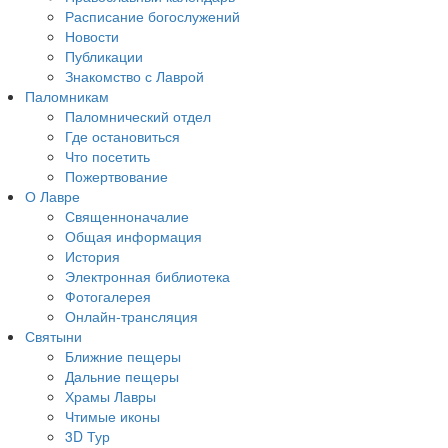
Расписание богослужений
Новости
Публикации
Знакомство с Лаврой
Паломникам
Паломнический отдел
Где остановиться
Что посетить
Пожертвование
О Лавре
Священноначалие
Общая информация
История
Электронная библиотека
Фотогалерея
Онлайн-трансляция
Святыни
Ближние пещеры
Дальние пещеры
Храмы Лавры
Чтимые иконы
3D Тур