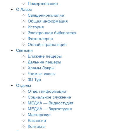
Пожертвование
О Лавре
Священноначалие
Общая информация
История
Электронная библиотека
Фотогалерея
Онлайн-трансляция
Святыни
Ближние пещеры
Дальние пещеры
Храмы Лавры
Чтимые иконы
3D Тур
Отделы
Отдел информации
Социальное служение
МЕДИА — Видеостудия
МЕДИА — Звукостудия
Мастерские
Вакансии
Контакты