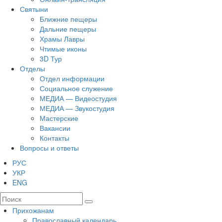
Святыни
Ближние пещеры
Дальние пещеры
Храмы Лавры
Чтимые иконы
3D Тур
Отделы
Отдел информации
Социальное служение
МЕДИА — Видеостудия
МЕДИА — Звукостудия
Мастерские
Вакансии
Контакты
Вопросы и ответы
РУС
УКР
ENG
Прихожанам
Православный календарь