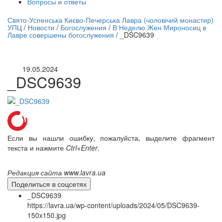
Вопросы и ответы
нлайн трансляция |
12 сентября
Свято-Успенська Києво-Печерська Лавра (чоловічий монастир)
УПЦ
/
Новости
/
Богослужения
/
В Неделю Жен Мироносиц в
Название трансляции
Лавре совершены богослужения
/
_DSC9639
19.05.2024
_DSC9639
Если вы нашли ошибку, пожалуйста, выделите фрагмент
текста и нажмите
Ctrl+Enter
.
Редакция сайта www.lavra.ua
Поделиться в соцсетях
_DSC9639
https://lavra.ua/wp-content/uploads/2024/05/DSC9639-
150x150.jpg