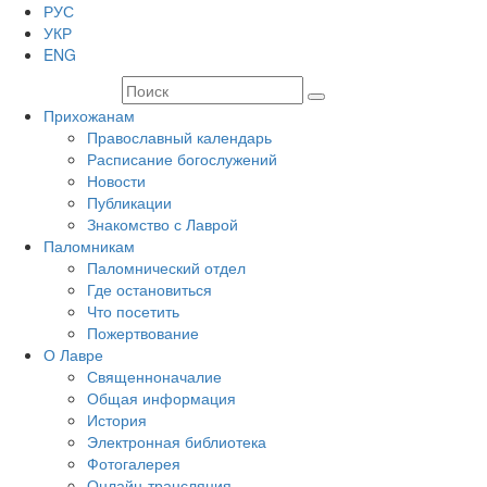
РУС
УКР
ENG
Прихожанам
Православный календарь
Расписание богослужений
Новости
Публикации
Знакомство с Лаврой
Паломникам
Паломнический отдел
Где остановиться
Что посетить
Пожертвование
О Лавре
Священноначалие
Общая информация
История
Электронная библиотека
Фотогалерея
Онлайн-трансляция