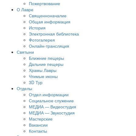
Пожертвование
О Лавре
Священноначалие
Общая информация
История
Электронная библиотека
Фотогалерея
Онлайн-трансляция
Святыни
Ближние пещеры
Дальние пещеры
Храмы Лавры
Чтимые иконы
3D Тур
Отделы
Отдел информации
Социальное служение
МЕДИА — Видеостудия
МЕДИА — Звукостудия
Мастерские
Вакансии
Контакты