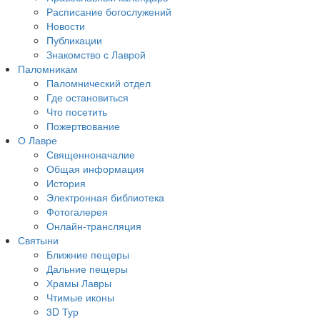
Расписание богослужений
Новости
Публикации
Знакомство с Лаврой
Паломникам
Паломнический отдел
Где остановиться
Что посетить
Пожертвование
О Лавре
Священноначалие
Общая информация
История
Электронная библиотека
Фотогалерея
Онлайн-трансляция
Святыни
Ближние пещеры
Дальние пещеры
Храмы Лавры
Чтимые иконы
3D Тур