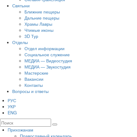
Святыни
Ближние пещеры
Дальние пещеры
Храмы Лавры
Чтимые иконы
3D Тур
Отделы
Отдел информации
Социальное служение
МЕДИА — Видеостудия
МЕДИА — Звукостудия
Мастерские
Вакансии
Контакты
Вопросы и ответы
РУС
УКР
ENG
Прихожанам
Православный календарь