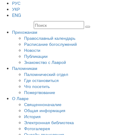
РУС
УКР
ENG
Прихожанам
Православный календарь
Расписание богослужений
Новости
Публикации
Знакомство с Лаврой
Паломникам
Паломнический отдел
Где остановиться
Что посетить
Пожертвование
О Лавре
Священноначалие
Общая информация
История
Электронная библиотека
Фотогалерея
Онлайн-трансляция