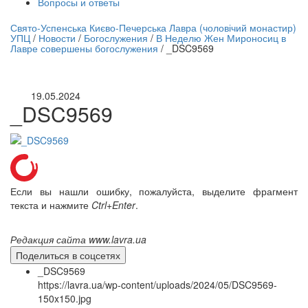
Вопросы и ответы
нлайн трансляция |
12 сентября
Свято-Успенська Києво-Печерська Лавра (чоловічий монастир)
УПЦ
/
Новости
/
Богослужения
/
В Неделю Жен Мироносиц в
Название трансляции
Лавре совершены богослужения
/
_DSC9569
19.05.2024
_DSC9569
Если вы нашли ошибку, пожалуйста, выделите фрагмент
текста и нажмите
Ctrl+Enter
.
Редакция сайта www.lavra.ua
Поделиться в соцсетях
_DSC9569
https://lavra.ua/wp-content/uploads/2024/05/DSC9569-
150x150.jpg