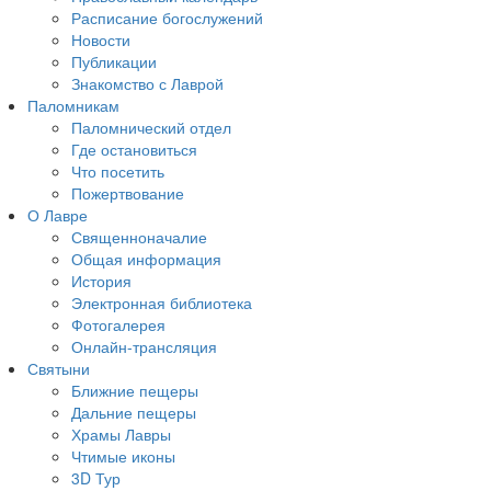
Расписание богослужений
Новости
Публикации
Знакомство с Лаврой
Паломникам
Паломнический отдел
Где остановиться
Что посетить
Пожертвование
О Лавре
Священноначалие
Общая информация
История
Электронная библиотека
Фотогалерея
Онлайн-трансляция
Святыни
Ближние пещеры
Дальние пещеры
Храмы Лавры
Чтимые иконы
3D Тур