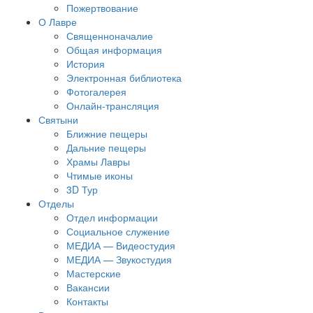
Пожертвование
О Лавре
Священноначалие
Общая информация
История
Электронная библиотека
Фотогалерея
Онлайн-трансляция
Святыни
Ближние пещеры
Дальние пещеры
Храмы Лавры
Чтимые иконы
3D Тур
Отделы
Отдел информации
Социальное служение
МЕДИА — Видеостудия
МЕДИА — Звукостудия
Мастерские
Вакансии
Контакты