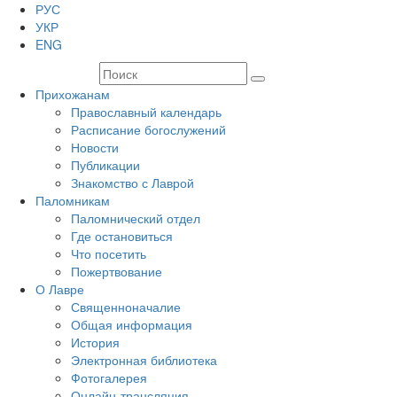
РУС
УКР
ENG
Прихожанам
Православный календарь
Расписание богослужений
Новости
Публикации
Знакомство с Лаврой
Паломникам
Паломнический отдел
Где остановиться
Что посетить
Пожертвование
О Лавре
Священноначалие
Общая информация
История
Электронная библиотека
Фотогалерея
Онлайн-трансляция