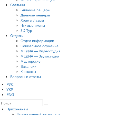
Святыни
Ближние пещеры
Дальние пещеры
Храмы Лавры
Чтимые иконы
3D Тур
Отделы
Отдел информации
Социальное служение
МЕДИА — Видеостудия
МЕДИА — Звукостудия
Мастерские
Вакансии
Контакты
Вопросы и ответы
РУС
УКР
ENG
Прихожанам
Православный календарь