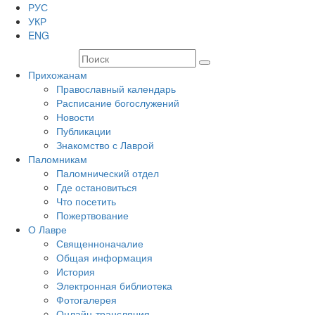
РУС
УКР
ENG
Прихожанам
Православный календарь
Расписание богослужений
Новости
Публикации
Знакомство с Лаврой
Паломникам
Паломнический отдел
Где остановиться
Что посетить
Пожертвование
О Лавре
Священноначалие
Общая информация
История
Электронная библиотека
Фотогалерея
Онлайн-трансляция