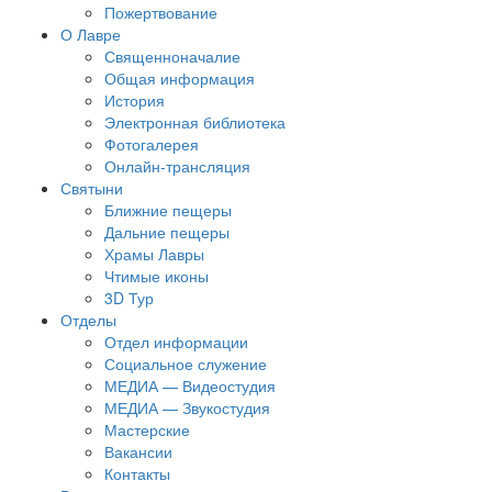
Пожертвование
О Лавре
Священноначалие
Общая информация
История
Электронная библиотека
Фотогалерея
Онлайн-трансляция
Святыни
Ближние пещеры
Дальние пещеры
Храмы Лавры
Чтимые иконы
3D Тур
Отделы
Отдел информации
Социальное служение
МЕДИА — Видеостудия
МЕДИА — Звукостудия
Мастерские
Вакансии
Контакты