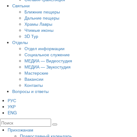
Святыни
Ближние пещеры
Дальние пещеры
Храмы Лавры
Чтимые иконы
3D Тур
Отделы
Отдел информации
Социальное служение
МЕДИА — Видеостудия
МЕДИА — Звукостудия
Мастерские
Вакансии
Контакты
Вопросы и ответы
РУС
УКР
ENG
Прихожанам
Православный календарь