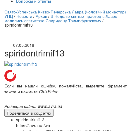
Вопросы и ответы
нлайн трансляция |
12 сентября
Свято-Успенська Києво-Печерська Лавра (чоловічий монастир)
УПЦ
/
Новости
/
Архив
/
В Неделю святых праотец в Лавре
Название трансляции
молились святителю Спиридону Тримифунтскому
/
spiridontrimif13
07.05.2018
spiridontrimif13
Если вы нашли ошибку, пожалуйста, выделите фрагмент
текста и нажмите
Ctrl+Enter
.
Редакция сайта www.lavra.ua
Поделиться в соцсетях
spiridontrimif13
https://lavra.ua/wp-