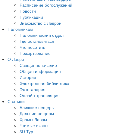
Расписание богослужений
Новости
Публикации
Знакомство с Лаврой
Паломникам
Паломнический отдел
Где остановиться
Что посетить
Пожертвование
О Лавре
Священноначалие
Общая информация
История
Электронная библиотека
Фотогалерея
Онлайн-трансляция
Святыни
Ближние пещеры
Дальние пещеры
Храмы Лавры
Чтимые иконы
3D Тур