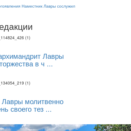
огоявления Наместник Лавры сослужил
едакции
Веб-камеры
ие трансляции
ие трансляции
ие трансляции
ие трансляции
архимандрит Лавры
ие трансляции
торжества в ч ...
ие трансляции
ие трансляции
ие трансляции
 Лавры молитвенно
нь своего тез ...