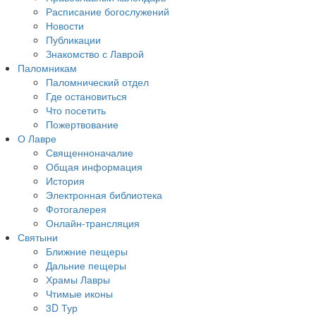
Расписание богослужений
Новости
Публикации
Знакомство с Лаврой
Паломникам
Паломнический отдел
Где остановиться
Что посетить
Пожертвование
О Лавре
Священноначалие
Общая информация
История
Электронная библиотека
Фотогалерея
Онлайн-трансляция
Святыни
Ближние пещеры
Дальние пещеры
Храмы Лавры
Чтимые иконы
3D Тур