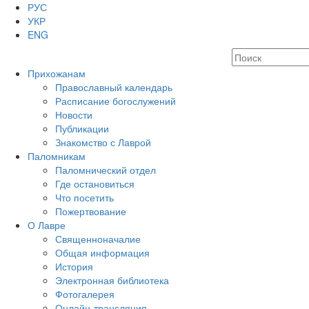
РУС
УКР
ENG
Прихожанам
Православный календарь
Расписание богослужений
Новости
Публикации
Знакомство с Лаврой
Паломникам
Паломнический отдел
Где остановиться
Что посетить
Пожертвование
О Лавре
Священноначалие
Общая информация
История
Электронная библиотека
Фотогалерея
Онлайн-трансляция