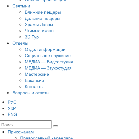
Святыни
Ближние пещеры
Дальние пещеры
Храмы Лавры
Чтимые иконы
3D Тур
Отделы
Отдел информации
Социальное служение
МЕДИА — Видеостудия
МЕДИА — Звукостудия
Мастерские
Вакансии
Контакты
Вопросы и ответы
РУС
УКР
ENG
Прихожанам
Православный календарь