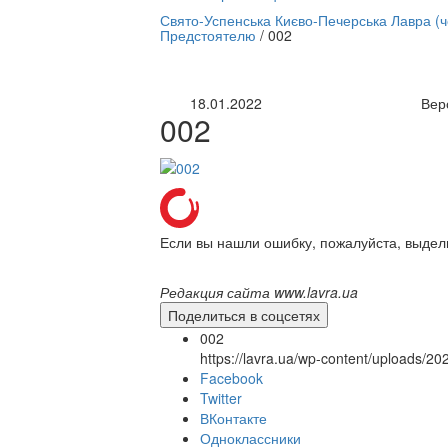
нлайн трансляция |
12 сентября
Свято-Успенська Києво-Печерська Лавра (
Предстоятелю
/
002
Название трансляции
18.01.2022
Вер
002
Если вы нашли ошибку, пожалуйста, выдел
Редакция сайта www.lavra.ua
Поделиться в соцсетях
002
https://lavra.ua/wp-content/uploads/2
Facebook
Twitter
ВКонтакте
Одноклассники