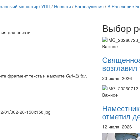
чоловічий монастир) УПЦ
/
Новости
/
Богослужения
/
В Навечерие Б
Выбор р
Онлайн трансляции
сия для печати
12 сентября 2015
Назван
12 сентября 2015
Назван
Важное
12 сентября 2015
Назван
12 сентября 2015
Назван
Священно
12 сентября 2015
Назван
возглавил 
12 сентября 2015
Назван
12 сентября 2015
Назван
ите фрагмент текста и нажмите
Ctrl+Enter
.
23 июля, 2026
12 сентября 2015
Назван
Перейти к архиву
Важное
Наместник
022/01/002-26-150x150.jpg
отметил де
12 июля, 2026