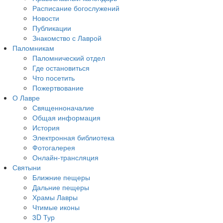
Расписание богослужений
Новости
Публикации
Знакомство с Лаврой
Паломникам
Паломнический отдел
Где остановиться
Что посетить
Пожертвование
О Лавре
Священноначалие
Общая информация
История
Электронная библиотека
Фотогалерея
Онлайн-трансляция
Святыни
Ближние пещеры
Дальние пещеры
Храмы Лавры
Чтимые иконы
3D Тур