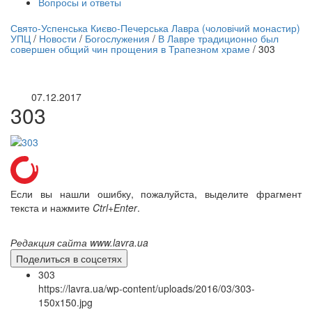
Вопросы и ответы
нлайн трансляция |
12 сентября
Свято-Успенська Києво-Печерська Лавра (чоловічий монастир)
УПЦ
/
Новости
/
Богослужения
/
В Лавре традиционно был
Название трансляции
совершен общий чин прощения в Трапезном храме
/
303
07.12.2017
303
Если вы нашли ошибку, пожалуйста, выделите фрагмент
текста и нажмите
Ctrl+Enter
.
Редакция сайта www.lavra.ua
Поделиться в соцсетях
303
https://lavra.ua/wp-content/uploads/2016/03/303-
150x150.jpg