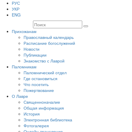
РУС
УКР
ENG
Прихожанам
Православный календарь
Расписание богослужений
Новости
Публикации
Знакомство с Лаврой
Паломникам
Паломнический отдел
Где остановиться
Что посетить
Пожертвование
О Лавре
Священноначалие
Общая информация
История
Электронная библиотека
Фотогалерея
Онлайн-трансляция