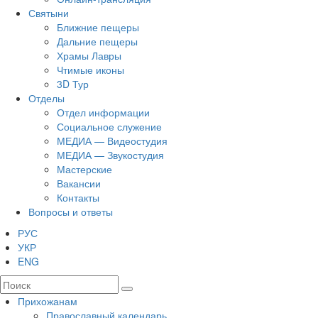
Святыни
Ближние пещеры
Дальние пещеры
Храмы Лавры
Чтимые иконы
3D Тур
Отделы
Отдел информации
Социальное служение
МЕДИА — Видеостудия
МЕДИА — Звукостудия
Мастерские
Вакансии
Контакты
Вопросы и ответы
РУС
УКР
ENG
Прихожанам
Православный календарь