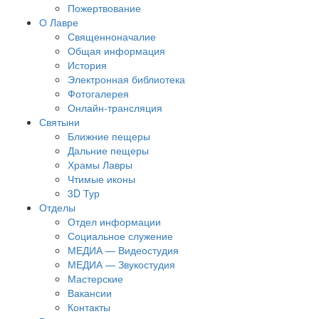
Пожертвование
О Лавре
Священноначалие
Общая информация
История
Электронная библиотека
Фотогалерея
Онлайн-трансляция
Святыни
Ближние пещеры
Дальние пещеры
Храмы Лавры
Чтимые иконы
3D Тур
Отделы
Отдел информации
Социальное служение
МЕДИА — Видеостудия
МЕДИА — Звукостудия
Мастерские
Вакансии
Контакты