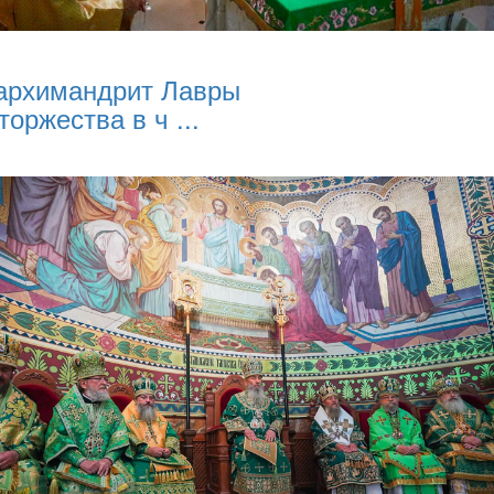
архимандрит Лавры
торжества в ч ...