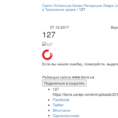
нлайн трансляция |
12 сентября
Свято-Успенська Києво-Печерська Лавра (
в Трапезном храме
/
127
Название трансляции
07.12.2017
Вер
127
Если вы нашли ошибку, пожалуйста, выдел
Редакция сайта www.lavra.ua
Поделиться в соцсетях
127
https://lavra.ua/wp-content/uploads/2
Facebook
Twitter
ВКонтакте
Одноклассники