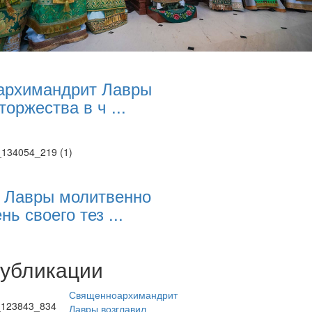
архимандрит Лавры
торжества в ч ...
 Лавры молитвенно
нь своего тез ...
публикации
Священноархимандрит
Лавры возглавил