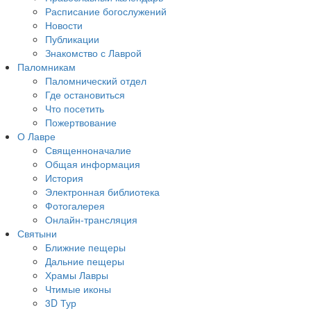
Расписание богослужений
Новости
Публикации
Знакомство с Лаврой
Паломникам
Паломнический отдел
Где остановиться
Что посетить
Пожертвование
О Лавре
Священноначалие
Общая информация
История
Электронная библиотека
Фотогалерея
Онлайн-трансляция
Святыни
Ближние пещеры
Дальние пещеры
Храмы Лавры
Чтимые иконы
3D Тур