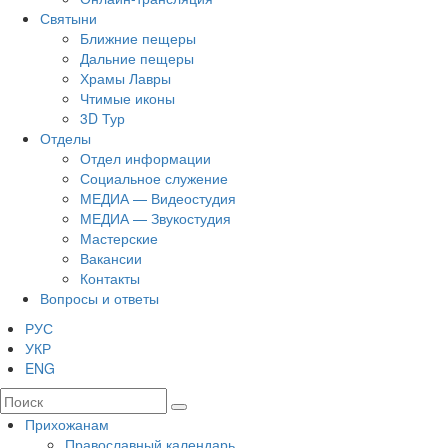
Святыни
Ближние пещеры
Дальние пещеры
Храмы Лавры
Чтимые иконы
3D Тур
Отделы
Отдел информации
Социальное служение
МЕДИА — Видеостудия
МЕДИА — Звукостудия
Мастерские
Вакансии
Контакты
Вопросы и ответы
РУС
УКР
ENG
Прихожанам
Православный календарь