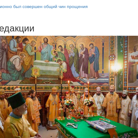
ционно был совершен общий чин прощения
едакции
Веб-камеры
ие трансляции
ие трансляции
ие трансляции
ие трансляции
ие трансляции
ие трансляции
ие трансляции
ие трансляции