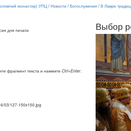
чоловічий монастир) УПЦ
/
Новости
/
Богослужения
/
В Лавре тради
Выбор р
Онлайн трансляции
сия для печати
12 сентября 2015
Назван
12 сентября 2015
Назван
12 сентября 2015
Назван
12 сентября 2015
Назван
12 сентября 2015
Назван
12 сентября 2015
Назван
12 сентября 2015
Назван
ите фрагмент текста и нажмите
Ctrl+Enter
.
12 сентября 2015
Назван
Перейти к архиву
016/03/127-150x150.jpg