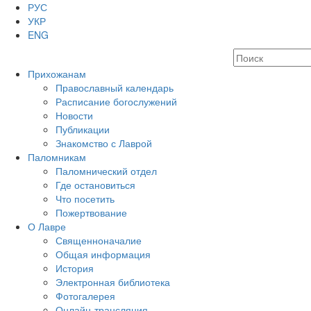
РУС
УКР
ENG
Прихожанам
Православный календарь
Расписание богослужений
Новости
Публикации
Знакомство с Лаврой
Паломникам
Паломнический отдел
Где остановиться
Что посетить
Пожертвование
О Лавре
Священноначалие
Общая информация
История
Электронная библиотека
Фотогалерея
Онлайн-трансляция