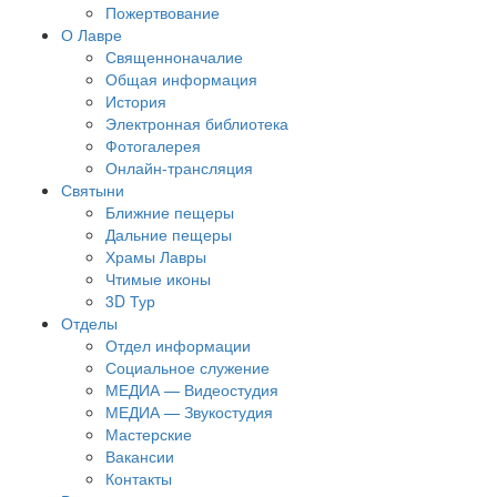
Пожертвование
О Лавре
Священноначалие
Общая информация
История
Электронная библиотека
Фотогалерея
Онлайн-трансляция
Святыни
Ближние пещеры
Дальние пещеры
Храмы Лавры
Чтимые иконы
3D Тур
Отделы
Отдел информации
Социальное служение
МЕДИА — Видеостудия
МЕДИА — Звукостудия
Мастерские
Вакансии
Контакты