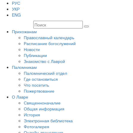
РУС
УКР
ENG
Прихожанам
Православный календарь
Расписание богослужений
Новости
Публикации
Знакомство с Лаврой
Паломникам
Паломнический отдел
Где остановиться
Что посетить
Пожертвование
О Лавре
Священноначалие
Общая информация
История
Электронная библиотека
Фотогалерея
Онлайн-трансляция