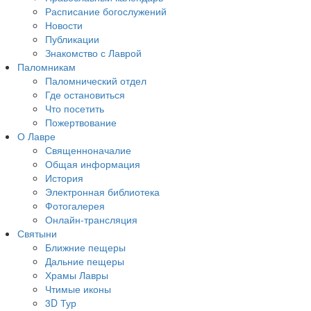
Расписание богослужений
Новости
Публикации
Знакомство с Лаврой
Паломникам
Паломнический отдел
Где остановиться
Что посетить
Пожертвование
О Лавре
Священноначалие
Общая информация
История
Электронная библиотека
Фотогалерея
Онлайн-трансляция
Святыни
Ближние пещеры
Дальние пещеры
Храмы Лавры
Чтимые иконы
3D Тур