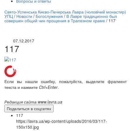
Вопросы и ответы
нлайн трансляция |
12 сентября
Свято-Успенська Києво-Печерська Лавра (чоловічий монастир)
УПЦ
/
Новости
/
Богослужения
/
В Лавре традиционно был
Название трансляции
совершен общий чин прощения в Трапезном храме
/
117
07.12.2017
117
Если вы нашли ошибку, пожалуйста, выделите фрагмент
текста и нажмите
Ctrl+Enter
.
Редакция сайта www.lavra.ua
Поделиться в соцсетях
117
https://lavra.ua/wp-content/uploads/2016/03/117-
150x150.jpg