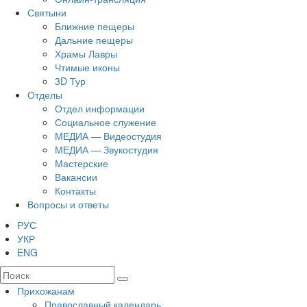
Святыни
Ближние пещеры
Дальние пещеры
Храмы Лавры
Чтимые иконы
3D Тур
Отделы
Отдел информации
Социальное служение
МЕДИА — Видеостудия
МЕДИА — Звукостудия
Мастерские
Вакансии
Контакты
Вопросы и ответы
РУС
УКР
ENG
Прихожанам
Православный календарь