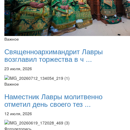
Важное
Священноархимандрит Лавры
возглавил торжества в ч ...
23 июля, 2026
Важное
Наместник Лавры молитвенно
отметил день своего тез ...
12 июля, 2026
Фотолетопись