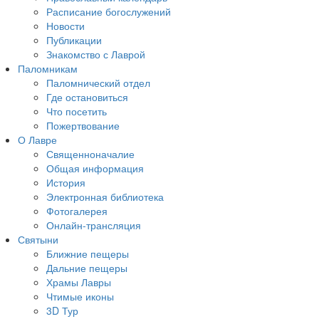
Расписание богослужений
Новости
Публикации
Знакомство с Лаврой
Паломникам
Паломнический отдел
Где остановиться
Что посетить
Пожертвование
О Лавре
Священноначалие
Общая информация
История
Электронная библиотека
Фотогалерея
Онлайн-трансляция
Святыни
Ближние пещеры
Дальние пещеры
Храмы Лавры
Чтимые иконы
3D Тур