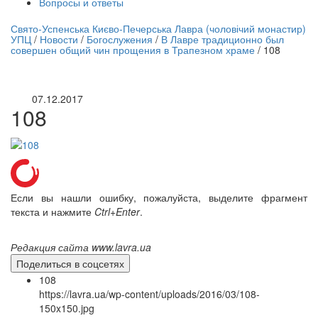
Вопросы и ответы
нлайн трансляция |
12 сентября
Свято-Успенська Києво-Печерська Лавра (чоловічий монастир)
УПЦ
/
Новости
/
Богослужения
/
В Лавре традиционно был
Название трансляции
совершен общий чин прощения в Трапезном храме
/
108
07.12.2017
108
Если вы нашли ошибку, пожалуйста, выделите фрагмент
текста и нажмите
Ctrl+Enter
.
Редакция сайта www.lavra.ua
Поделиться в соцсетях
108
https://lavra.ua/wp-content/uploads/2016/03/108-
150x150.jpg