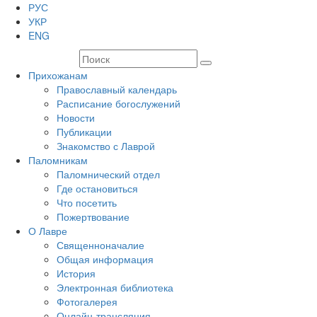
РУС
УКР
ENG
Прихожанам
Православный календарь
Расписание богослужений
Новости
Публикации
Знакомство с Лаврой
Паломникам
Паломнический отдел
Где остановиться
Что посетить
Пожертвование
О Лавре
Священноначалие
Общая информация
История
Электронная библиотека
Фотогалерея
Онлайн-трансляция