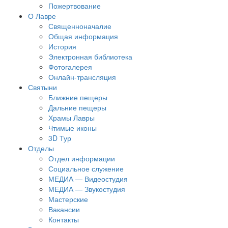
Пожертвование
О Лавре
Священноначалие
Общая информация
История
Электронная библиотека
Фотогалерея
Онлайн-трансляция
Святыни
Ближние пещеры
Дальние пещеры
Храмы Лавры
Чтимые иконы
3D Тур
Отделы
Отдел информации
Социальное служение
МЕДИА — Видеостудия
МЕДИА — Звукостудия
Мастерские
Вакансии
Контакты