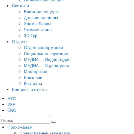
Святыни
Ближние пещеры
Дальние пещеры
Храмы Лавры
Чтимые иконы
3D Тур
Отделы
Отдел информации
Социальное служение
МЕДИА — Видеостудия
МЕДИА — Звукостудия
Мастерские
Вакансии
Контакты
Вопросы и ответы
РУС
УКР
ENG
Прихожанам
Православный календарь