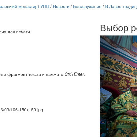
чоловічий монастир) УПЦ
/
Новости
/
Богослужения
/
В Лавре тради
Выбор р
Онлайн трансляции
сия для печати
12 сентября 2015
Назван
12 сентября 2015
Назван
12 сентября 2015
Назван
12 сентября 2015
Назван
12 сентября 2015
Назван
12 сентября 2015
Назван
12 сентября 2015
Назван
ите фрагмент текста и нажмите
Ctrl+Enter
.
12 сентября 2015
Назван
Перейти к архиву
016/03/106-150x150.jpg