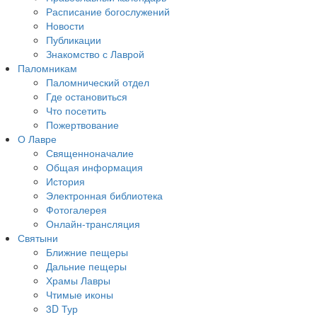
Расписание богослужений
Новости
Публикации
Знакомство с Лаврой
Паломникам
Паломнический отдел
Где остановиться
Что посетить
Пожертвование
О Лавре
Священноначалие
Общая информация
История
Электронная библиотека
Фотогалерея
Онлайн-трансляция
Святыни
Ближние пещеры
Дальние пещеры
Храмы Лавры
Чтимые иконы
3D Тур