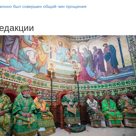
ционно был совершен общий чин прощения
едакции
Веб-камеры
ие трансляции
ие трансляции
ие трансляции
ие трансляции
ие трансляции
ие трансляции
ие трансляции
ие трансляции