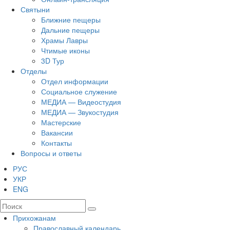
Святыни
Ближние пещеры
Дальние пещеры
Храмы Лавры
Чтимые иконы
3D Тур
Отделы
Отдел информации
Социальное служение
МЕДИА — Видеостудия
МЕДИА — Звукостудия
Мастерские
Вакансии
Контакты
Вопросы и ответы
РУС
УКР
ENG
Прихожанам
Православный календарь