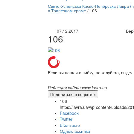
нлайн трансляция |
12 сентября
Свято-Успенська Києво-Печерська Лавра (
в Трапезном храме
/
106
Название трансляции
07.12.2017
Вер
106
Если вы нашли ошибку, пожалуйста, выдел
Редакция сайта www.lavra.ua
Поделиться в соцсетях
106
https://lavra.ua/wp-content/uploads/2
Facebook
Twitter
ВКонтакте
Одноклассники