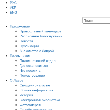
РУС
УКР
ENG
Прихожанам
Православный календарь
Расписание богослужений
Новости
Публикации
Знакомство с Лаврой
Паломникам
Паломнический отдел
Где остановиться
Что посетить
Пожертвование
О Лавре
Священноначалие
Общая информация
История
Электронная библиотека
Фотогалерея
Онлайн-трансляция