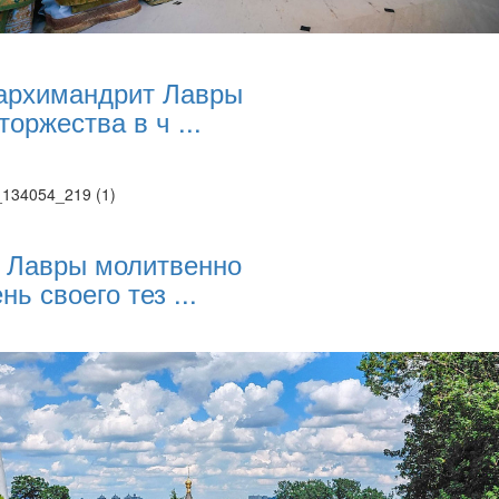
архимандрит Лавры
торжества в ч ...
 Лавры молитвенно
нь своего тез ...