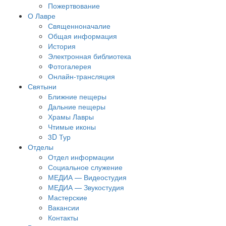
Пожертвование
О Лавре
Священноначалие
Общая информация
История
Электронная библиотека
Фотогалерея
Онлайн-трансляция
Святыни
Ближние пещеры
Дальние пещеры
Храмы Лавры
Чтимые иконы
3D Тур
Отделы
Отдел информации
Социальное служение
МЕДИА — Видеостудия
МЕДИА — Звукостудия
Мастерские
Вакансии
Контакты