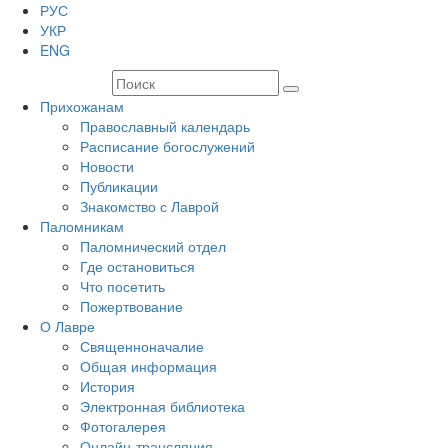
РУС
УКР
ENG
Прихожанам
Православный календарь
Расписание богослужений
Новости
Публикации
Знакомство с Лаврой
Паломникам
Паломнический отдел
Где остановиться
Что посетить
Пожертвование
О Лавре
Священноначалие
Общая информация
История
Электронная библиотека
Фотогалерея
Онлайн-трансляция