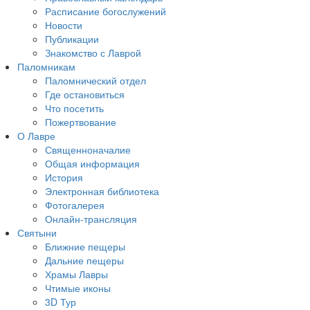
Расписание богослужений
Новости
Публикации
Знакомство с Лаврой
Паломникам
Паломнический отдел
Где остановиться
Что посетить
Пожертвование
О Лавре
Священноначалие
Общая информация
История
Электронная библиотека
Фотогалерея
Онлайн-трансляция
Святыни
Ближние пещеры
Дальние пещеры
Храмы Лавры
Чтимые иконы
3D Тур