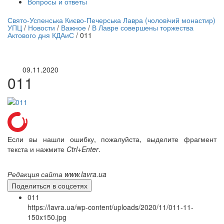
Вопросы и ответы
нлайн трансляция |
12 сентября
Свято-Успенська Києво-Печерська Лавра (чоловічий монастир)
УПЦ
/
Новости
/
Важное
/
В Лавре совершены торжества
Название трансляции
Актового дня КДАиС
/
011
09.11.2020
011
Если вы нашли ошибку, пожалуйста, выделите фрагмент
текста и нажмите
Ctrl+Enter
.
Редакция сайта www.lavra.ua
Поделиться в соцсетях
011
https://lavra.ua/wp-content/uploads/2020/11/011-11-
150x150.jpg