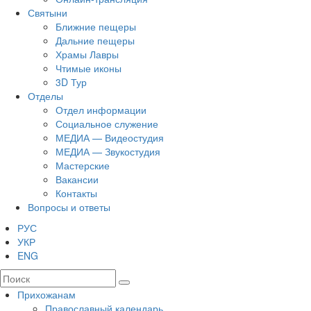
Святыни
Ближние пещеры
Дальние пещеры
Храмы Лавры
Чтимые иконы
3D Тур
Отделы
Отдел информации
Социальное служение
МЕДИА — Видеостудия
МЕДИА — Звукостудия
Мастерские
Вакансии
Контакты
Вопросы и ответы
РУС
УКР
ENG
Прихожанам
Православный календарь