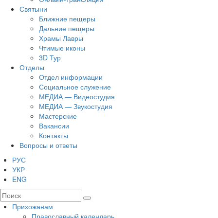
Святыни
Ближние пещеры
Дальние пещеры
Храмы Лавры
Чтимые иконы
3D Тур
Отделы
Отдел информации
Социальное служение
МЕДИА — Видеостудия
МЕДИА — Звукостудия
Мастерские
Вакансии
Контакты
Вопросы и ответы
РУС
УКР
ENG
Прихожанам
Православный календарь