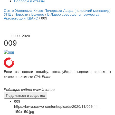
Вопросы и ответы
нлайн трансляция |
12 сентября
Свято-Успенська Києво-Печерська Лавра (чоловічий монастир)
УПЦ
/
Новости
/
Важное
/
В Лавре совершены торжества
Название трансляции
Актового дня КДАиС
/
009
09.11.2020
009
Если вы нашли ошибку, пожалуйста, выделите фрагмент
текста и нажмите
Ctrl+Enter
.
Редакция сайта www.lavra.ua
Поделиться в соцсетях
009
https://lavra.ua/wp-content/uploads/2020/11/009-11-
150x150.jpg