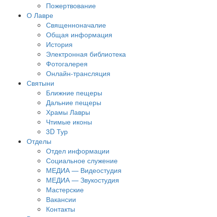
Пожертвование
О Лавре
Священноначалие
Общая информация
История
Электронная библиотека
Фотогалерея
Онлайн-трансляция
Святыни
Ближние пещеры
Дальние пещеры
Храмы Лавры
Чтимые иконы
3D Тур
Отделы
Отдел информации
Социальное служение
МЕДИА — Видеостудия
МЕДИА — Звукостудия
Мастерские
Вакансии
Контакты