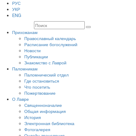
РУС
УКР
ENG
Прихожанам
Православный календарь
Расписание богослужений
Новости
Публикации
Знакомство с Лаврой
Паломникам
Паломнический отдел
Где остановиться
Что посетить
Пожертвование
О Лавре
Священноначалие
Общая информация
История
Электронная библиотека
Фотогалерея
Онлайн-трансляция