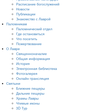
Расписание богослужений
Новости
Публикации
Знакомство с Лаврой
Паломникам
Паломнический отдел
Где остановиться
Что посетить
Пожертвование
О Лавре
Священноначалие
Общая информация
История
Электронная библиотека
Фотогалерея
Онлайн-трансляция
Святыни
Ближние пещеры
Дальние пещеры
Храмы Лавры
Чтимые иконы
3D Тур