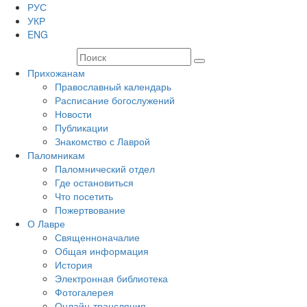
РУС
УКР
ENG
Прихожанам
Православный календарь
Расписание богослужений
Новости
Публикации
Знакомство с Лаврой
Паломникам
Паломнический отдел
Где остановиться
Что посетить
Пожертвование
О Лавре
Священноначалие
Общая информация
История
Электронная библиотека
Фотогалерея
Онлайн-трансляция