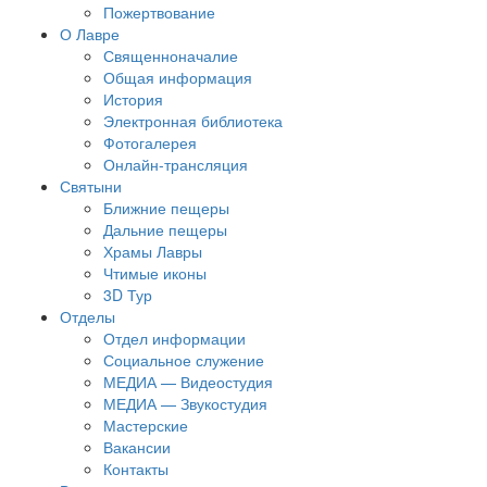
Пожертвование
О Лавре
Священноначалие
Общая информация
История
Электронная библиотека
Фотогалерея
Онлайн-трансляция
Святыни
Ближние пещеры
Дальние пещеры
Храмы Лавры
Чтимые иконы
3D Тур
Отделы
Отдел информации
Социальное служение
МЕДИА — Видеостудия
МЕДИА — Звукостудия
Мастерские
Вакансии
Контакты