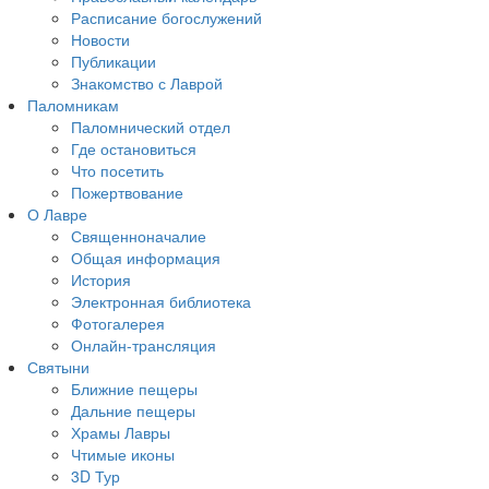
Расписание богослужений
Новости
Публикации
Знакомство с Лаврой
Паломникам
Паломнический отдел
Где остановиться
Что посетить
Пожертвование
О Лавре
Священноначалие
Общая информация
История
Электронная библиотека
Фотогалерея
Онлайн-трансляция
Святыни
Ближние пещеры
Дальние пещеры
Храмы Лавры
Чтимые иконы
3D Тур