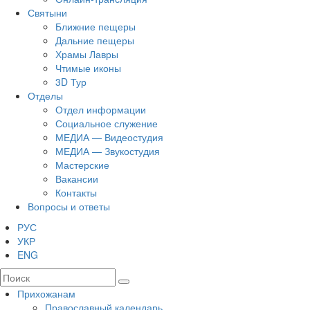
Святыни
Ближние пещеры
Дальние пещеры
Храмы Лавры
Чтимые иконы
3D Тур
Отделы
Отдел информации
Социальное служение
МЕДИА — Видеостудия
МЕДИА — Звукостудия
Мастерские
Вакансии
Контакты
Вопросы и ответы
РУС
УКР
ENG
Прихожанам
Православный календарь