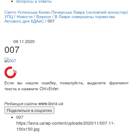
Вопросы и ответы
нлайн трансляция |
12 сентября
Свято-Успенська Києво-Печерська Лавра (чоловічий монастир)
УПЦ
/
Новости
/
Важное
/
В Лавре совершены торжества
Название трансляции
Актового дня КДАиС
/
007
09.11.2020
007
Если вы нашли ошибку, пожалуйста, выделите фрагмент
текста и нажмите
Ctrl+Enter
.
Редакция сайта www.lavra.ua
Поделиться в соцсетях
007
https://lavra.ua/wp-content/uploads/2020/11/007-11-
150x150.jpg