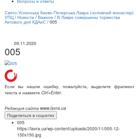
Вопросы и ответы
нлайн трансляция |
12 сентября
Свято-Успенська Києво-Печерська Лавра (чоловічий монастир)
УПЦ
/
Новости
/
Важное
/
В Лавре совершены торжества
Название трансляции
Актового дня КДАиС
/
005
09.11.2020
005
Если вы нашли ошибку, пожалуйста, выделите фрагмент
текста и нажмите
Ctrl+Enter
.
Редакция сайта www.lavra.ua
Поделиться в соцсетях
005
https://lavra.ua/wp-content/uploads/2020/11/005-12-
150x150.jpg