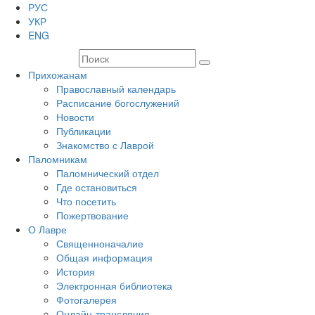
РУС
УКР
ENG
Прихожанам
Православный календарь
Расписание богослужений
Новости
Публикации
Знакомство с Лаврой
Паломникам
Паломнический отдел
Где остановиться
Что посетить
Пожертвование
О Лавре
Священноначалие
Общая информация
История
Электронная библиотека
Фотогалерея
Онлайн-трансляция