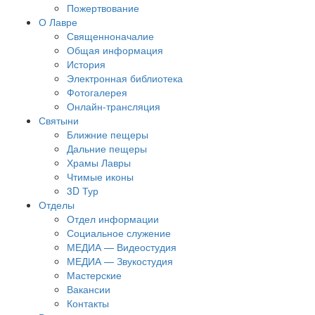
Пожертвование
О Лавре
Священноначалие
Общая информация
История
Электронная библиотека
Фотогалерея
Онлайн-трансляция
Святыни
Ближние пещеры
Дальние пещеры
Храмы Лавры
Чтимые иконы
3D Тур
Отделы
Отдел информации
Социальное служение
МЕДИА — Видеостудия
МЕДИА — Звукостудия
Мастерские
Вакансии
Контакты