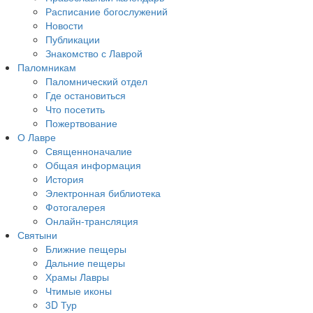
Расписание богослужений
Новости
Публикации
Знакомство с Лаврой
Паломникам
Паломнический отдел
Где остановиться
Что посетить
Пожертвование
О Лавре
Священноначалие
Общая информация
История
Электронная библиотека
Фотогалерея
Онлайн-трансляция
Святыни
Ближние пещеры
Дальние пещеры
Храмы Лавры
Чтимые иконы
3D Тур