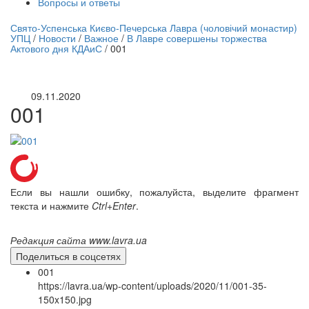
Вопросы и ответы
нлайн трансляция |
12 сентября
Свято-Успенська Києво-Печерська Лавра (чоловічий монастир)
УПЦ
/
Новости
/
Важное
/
В Лавре совершены торжества
Название трансляции
Актового дня КДАиС
/
001
09.11.2020
001
Если вы нашли ошибку, пожалуйста, выделите фрагмент
текста и нажмите
Ctrl+Enter
.
Редакция сайта www.lavra.ua
Поделиться в соцсетях
001
https://lavra.ua/wp-content/uploads/2020/11/001-35-
150x150.jpg