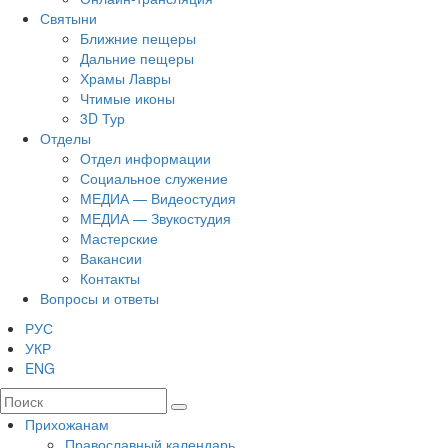
Святыни
Ближние пещеры
Дальние пещеры
Храмы Лавры
Чтимые иконы
3D Тур
Отделы
Отдел информации
Социальное служение
МЕДИА — Видеостудия
МЕДИА — Звукостудия
Мастерские
Вакансии
Контакты
Вопросы и ответы
РУС
УКР
ENG
Прихожанам
Православный календарь