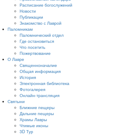
Расписание богослужений
Новости
Публикации
Знакомство с Лаврой
Паломникам
Паломнический отдел
Где остановиться
Что посетить
Пожертвование
О Лавре
Священноначалие
Общая информация
История
Электронная библиотека
Фотогалерея
Онлайн-трансляция
Святыни
Ближние пещеры
Дальние пещеры
Храмы Лавры
Чтимые иконы
3D Тур