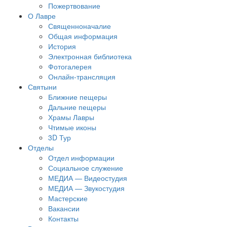
Пожертвование
О Лавре
Священноначалие
Общая информация
История
Электронная библиотека
Фотогалерея
Онлайн-трансляция
Святыни
Ближние пещеры
Дальние пещеры
Храмы Лавры
Чтимые иконы
3D Тур
Отделы
Отдел информации
Социальное служение
МЕДИА — Видеостудия
МЕДИА — Звукостудия
Мастерские
Вакансии
Контакты