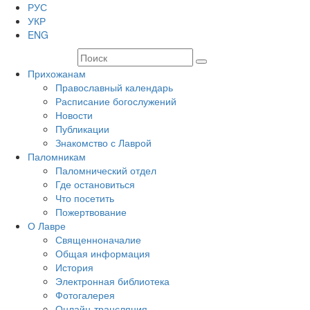
РУС
УКР
ENG
Прихожанам
Православный календарь
Расписание богослужений
Новости
Публикации
Знакомство с Лаврой
Паломникам
Паломнический отдел
Где остановиться
Что посетить
Пожертвование
О Лавре
Священноначалие
Общая информация
История
Электронная библиотека
Фотогалерея
Онлайн-трансляция